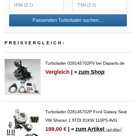
Passenden Turbolader suchen…
PREIS­VER­GLEICH:
Turbolader 028145702PV bei Daparto.de
Vergleich
| »
zum Shop
*
Turbolader 028145702P Ford Galaxy Seat
VW Sharan 1.9TDI 81KW 110PS AVG
zum Artikel
199,00 €
| »
*
(auf eBay)