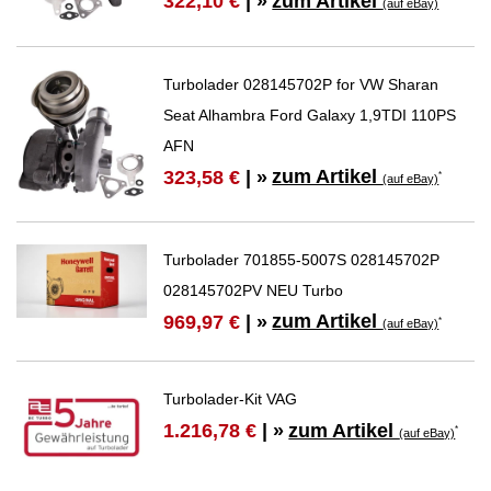
zum Artikel
322,10 €
| »
(auf eBay)
Turbolader 028145702P for VW Sharan
Seat Alhambra Ford Galaxy 1,9TDI 110PS
AFN
zum Artikel
323,58 €
| »
*
(auf eBay)
Turbolader 701855-5007S 028145702P
028145702PV NEU Turbo
zum Artikel
969,97 €
| »
*
(auf eBay)
Turbolader-Kit VAG
zum Artikel
1.216,78 €
| »
*
(auf eBay)