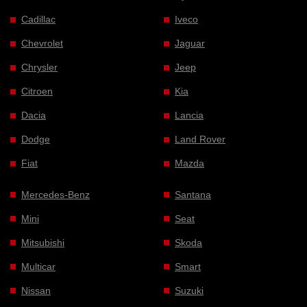
Cadillac
Iveco
Chevrolet
Jaguar
Chrysler
Jeep
Citroen
Kia
Dacia
Lancia
Dodge
Land Rover
Fiat
Mazda
Mercedes-Benz
Santana
Mini
Seat
Mitsubishi
Skoda
Multicar
Smart
Nissan
Suzuki