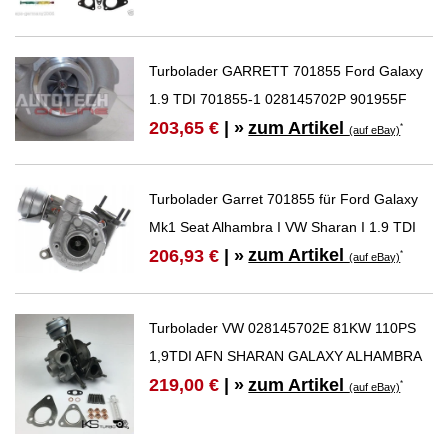
Turbolader GARRETT 701855 Ford Galaxy
1.9 TDI 701855-1 028145702P 901955F
zum Artikel
203,65 €
| »
*
(auf eBay)
Turbolader Garret 701855 für Ford Galaxy
Mk1 Seat Alhambra I VW Sharan I 1.9 TDI
zum Artikel
206,93 €
| »
*
(auf eBay)
Turbolader VW 028145702E 81KW 110PS
1,9TDI AFN SHARAN GALAXY ALHAMBRA
zum Artikel
219,00 €
| »
*
(auf eBay)