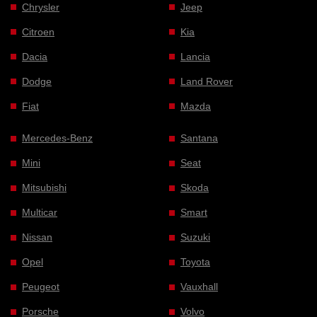
Chrysler
Jeep
Citroen
Kia
Dacia
Lancia
Dodge
Land Rover
Fiat
Mazda
Mercedes-Benz
Santana
Mini
Seat
Mitsubishi
Skoda
Multicar
Smart
Nissan
Suzuki
Opel
Toyota
Peugeot
Vauxhall
Porsche
Volvo