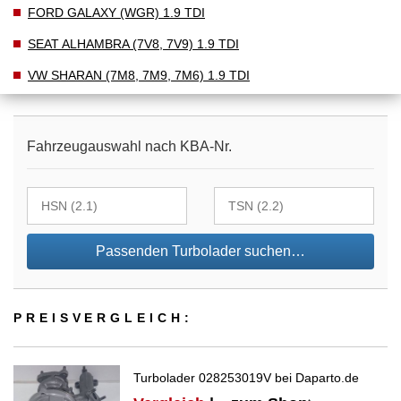
FORD GALAXY (WGR) 1.9 TDI
SEAT ALHAMBRA (7V8, 7V9) 1.9 TDI
VW SHARAN (7M8, 7M9, 7M6) 1.9 TDI
Fahrzeugauswahl nach KBA-Nr.
Passenden Turbolader suchen…
PREIS­VER­GLEICH:
Turbolader 028253019V bei Daparto.de