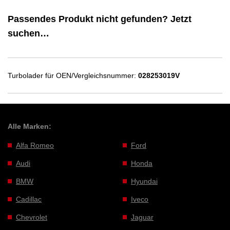
Passendes Produkt nicht gefunden? Jetzt
suchen…
Turbolader für OEN/Vergleichsnummer:
028253019V
Alle Marken:
Alfa Romeo
Ford
Audi
Honda
BMW
Hyundai
Cadillac
Iveco
Chevrolet
Jaguar