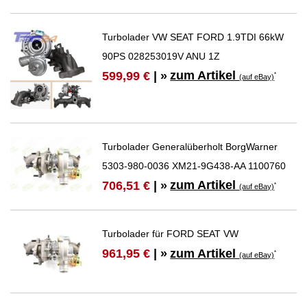
Turbolader VW SEAT FORD 1.9TDI 66kW
90PS 028253019V ANU 1Z
zum Artikel
599,99 €
| »
*
(auf eBay)
Turbolader Generalüberholt BorgWarner
5303-980-0036 XM21-9G438-AA 1100760
zum Artikel
706,51 €
| »
*
(auf eBay)
Turbolader für FORD SEAT VW
zum Artikel
961,95 €
| »
*
(auf eBay)