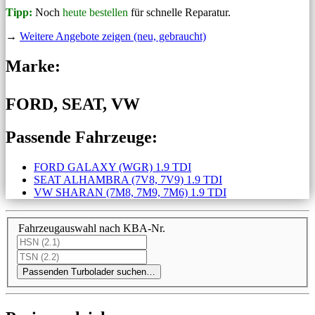
Tipp:
Noch
heute bestellen
für schnelle Reparatur.
→
Weitere Angebote zeigen (neu, gebraucht)
Marke:
FORD, SEAT, VW
Passende Fahrzeuge:
FORD GALAXY (WGR) 1.9 TDI
SEAT ALHAMBRA (7V8, 7V9) 1.9 TDI
VW SHARAN (7M8, 7M9, 7M6) 1.9 TDI
Fahrzeugauswahl nach KBA-Nr.
Passenden Turbolader suchen…