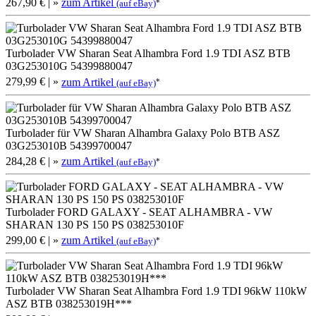
267,90 €
| »
zum Artikel
*
(auf eBay)
Turbolader VW Sharan Seat Alhambra Ford 1.9 TDI ASZ BTB
03G253010G 54399880047
279,99 €
| »
zum Artikel
*
(auf eBay)
Turbolader für VW Sharan Alhambra Galaxy Polo BTB ASZ
03G253010B 54399700047
284,28 €
| »
zum Artikel
*
(auf eBay)
Turbolader FORD GALAXY - SEAT ALHAMBRA - VW
SHARAN 130 PS 150 PS 038253010F
299,00 €
| »
zum Artikel
*
(auf eBay)
Turbolader VW Sharan Seat Alhambra Ford 1.9 TDI 96kW 110kW
ASZ BTB 038253019H***