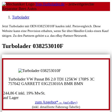
Top-Turbolader.de
– zeitwertgerechte
Reparatur Ihres Autos
Turbolader
Jetzt Turbolader mit OEN 038253010F kaufen inkl. Preisvergleich. Diese
Website kann eine Provision erhalten, wenn Sie über Händler-Links einen Kauf
tätigen. Zu den Partnern gehört u.a. das eBay-Partner-Netzwerk.
Turbolader 038253010F
Turbolader VW Passat B6 2.0 TDI 125KW 170PS 3C
757042 GARRETT 03G253010A BMR BMN
244,86 €
inkl. 19% MwSt.
auf Lager
zum Angebot*→
(auf eBay)
(inkl. detaillierte Fahrzeug-Tabelle)