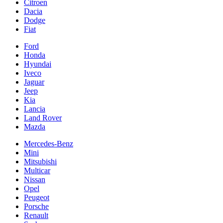
Citroen
Dacia
Dodge
Fiat
Ford
Honda
Hyundai
Iveco
Jaguar
Jeep
Kia
Lancia
Land Rover
Mazda
Mercedes-Benz
Mini
Mitsubishi
Multicar
Nissan
Opel
Peugeot
Porsche
Renault