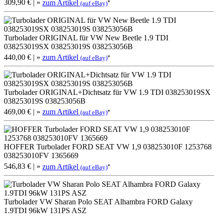
309,90 €
| »
zum Artikel
*
(auf eBay)
Turbolader ORIGINAL für VW New Beetle 1.9 TDI
038253019SX 038253019S 038253056B
440,00 €
| »
zum Artikel
*
(auf eBay)
Turbolader ORIGINAL+Dichtsatz für VW 1.9 TDI 038253019SX
038253019S 038253056B
469,00 €
| »
zum Artikel
*
(auf eBay)
HOFFER Turbolader FORD SEAT VW 1,9 038253010F 1253768
038253010FV 1365669
546,83 €
| »
zum Artikel
*
(auf eBay)
Turbolader VW Sharan Polo SEAT Alhambra FORD Galaxy
1.9TDI 96kW 131PS ASZ