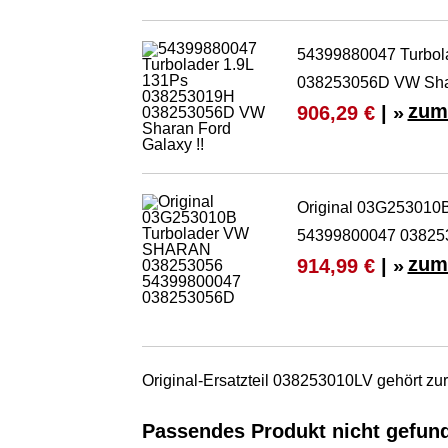
54399880047 Turbol
038253056D VW Shar
zum
906,29 €
| »
Original 03G25301
54399800047 03825
zum
914,99 €
| »
Original-Ersatzteil 038253010LV gehört z
Passendes Produkt nicht gefun