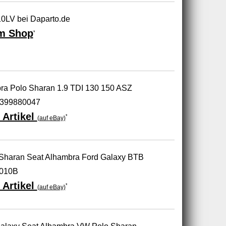
0LV bei Daparto.de
m Shop
*
ra Polo Sharan 1.9 TDI 130 150 ASZ
399880047
 Artikel
*
(auf eBay)
Sharan Seat Alhambra Ford Galaxy BTB
3010B
 Artikel
*
(auf eBay)