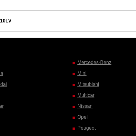
010LV
Mercedes-Benz
da
Mini
dai
Mitsubishi
o
Multicar
ar
Nissan
Opel
Peugeot