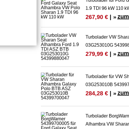
Turbolader für Ford
1.9 TDI 96 kW 110 k
zum
267,90 €
| »
Turbolader VW Shara
03G253010G 54399
zum
279,99 €
| »
Turbolader für VW S
03G253010B 54399
zum
284,28 €
| »
Turbolader BorgWarn
Alhambra VW Sharan