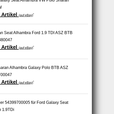
 Galaxy Seat Alhambra VW Polo Sharan
W
 Artikel
*
(auf eBay)
n Seat Alhambra Ford 1.9 TDI ASZ BTB
880047
 Artikel
*
(auf eBay)
haran Alhambra Galaxy Polo BTB ASZ
700047
 Artikel
*
(auf eBay)
er 54399700005 für Ford Galaxy Seat
 1.9TDi