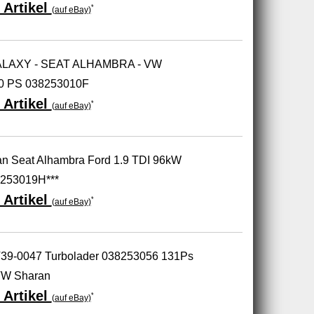
 Artikel
*
(auf eBay)
ALAXY - SEAT ALHAMBRA - VW
0 PS 038253010F
 Artikel
*
(auf eBay)
n Seat Alhambra Ford 1.9 TDI 96kW
253019H***
 Artikel
*
(auf eBay)
39-0047 Turbolader 038253056 131Ps
VW Sharan
 Artikel
*
(auf eBay)