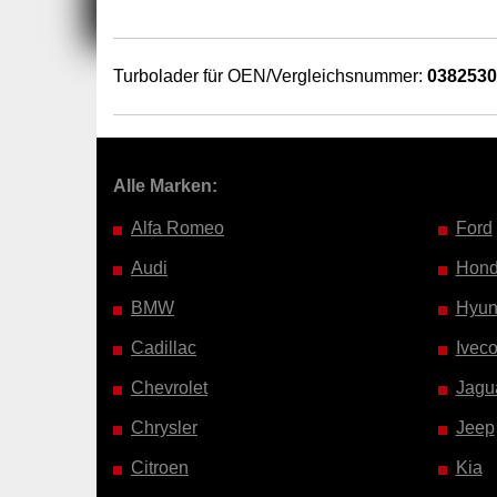
Turbolader für OEN/Vergleichsnummer:
038253
Alle Marken:
Alfa Romeo
Ford
Audi
Hon
BMW
Hyun
Cadillac
Ivec
Chevrolet
Jagu
Chrysler
Jeep
Citroen
Kia