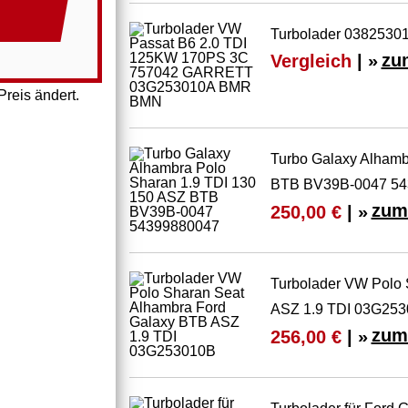
Turbolader 03825301
Vergleich
| »
zu
reis ändert.
Turbo Galaxy Alhamb
BTB BV39B-0047 54
zum
250,00 €
| »
Turbolader VW Polo 
ASZ 1.9 TDI 03G25
zum
256,00 €
| »