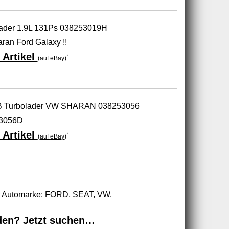
ader 1.9L 131Ps 038253019H
an Ford Galaxy !!
 Artikel
*
(auf eBay)
0B Turbolader VW SHARAN 038253056
3056D
 Artikel
*
(auf eBay)
ur Automarke: FORD, SEAT, VW.
den? Jetzt suchen…