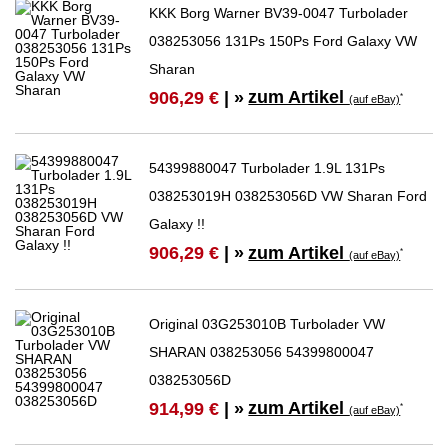
KKK Borg Warner BV39-0047 Turbolader
038253056 131Ps 150Ps Ford Galaxy VW
Sharan
zum Artikel
906,29 €
| »
*
(auf eBay)
54399880047 Turbolader 1.9L 131Ps
038253019H 038253056D VW Sharan Ford
Galaxy !!
zum Artikel
906,29 €
| »
*
(auf eBay)
Original 03G253010B Turbolader VW
SHARAN 038253056 54399800047
038253056D
zum Artikel
914,99 €
| »
*
(auf eBay)