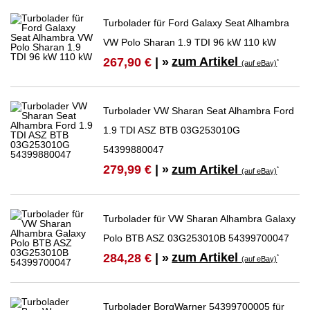
Turbolader für Ford Galaxy Seat Alhambra
VW Polo Sharan 1.9 TDI 96 kW 110 kW
zum Artikel
267,90 €
| »
*
(auf eBay)
Turbolader VW Sharan Seat Alhambra Ford
1.9 TDI ASZ BTB 03G253010G
54399880047
zum Artikel
279,99 €
| »
*
(auf eBay)
Turbolader für VW Sharan Alhambra Galaxy
Polo BTB ASZ 03G253010B 54399700047
zum Artikel
284,28 €
| »
*
(auf eBay)
Turbolader BorgWarner 54399700005 für