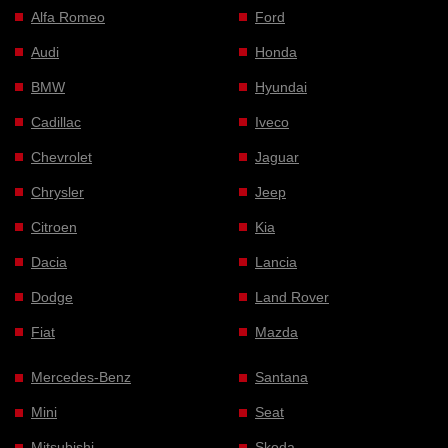
Alfa Romeo
Ford
Audi
Honda
BMW
Hyundai
Cadillac
Iveco
Chevrolet
Jaguar
Chrysler
Jeep
Citroen
Kia
Dacia
Lancia
Dodge
Land Rover
Fiat
Mazda
Mercedes-Benz
Santana
Mini
Seat
Mitsubishi
Skoda