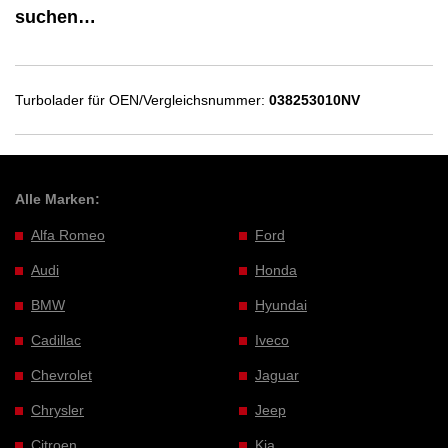
suchen…
Turbolader für OEN/Vergleichsnummer:
038253010NV
Alle Marken:
Alfa Romeo
Ford
Audi
Honda
BMW
Hyundai
Cadillac
Iveco
Chevrolet
Jaguar
Chrysler
Jeep
Citroen
Kia