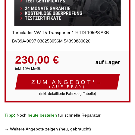
Turbolader VW T5 Transporter 1.9 TDI 105PS AXB
BV39A-0097 038253056M 54399880020
230,00 €
auf Lager
inkl. 19% MwSt.
ZUM ANGEBOT*→
(AUF EBAY)
(inkl. detaillierte Fahrzeug-Tabelle)
Tipp:
Noch
heute bestellen
für schnelle Reparatur.
→
Weitere Angebote zeigen (neu, gebraucht)