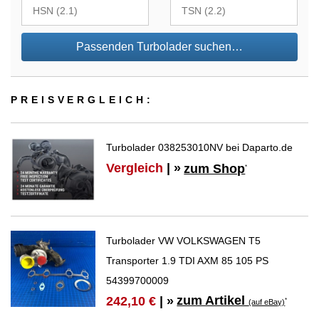
Passenden Turbolader suchen…
PREIS­VER­GLEICH:
Turbolader 038253010NV bei Daparto.de
Vergleich
| »
zum Shop
*
Turbolader VW VOLKSWAGEN T5
Transporter 1.9 TDI AXM 85 105 PS
54399700009
zum Artikel
242,10 €
| »
*
(auf eBay)