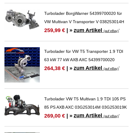
Turbolader BorgWarner 54399700020 für
VW Multivan V Transporter V 038253014H
zum Artikel
259,99 €
| »
*
(auf eBay)
Turbolader für VW T5 Transporter 1.9 TDI
63 kW 77 kW AXB AXC 54399700020
zum Artikel
264,38 €
| »
*
(auf eBay)
Turbolader VW T5 Multivan 1.9 TDI 105 PS
85 PS AXB AXC 03G253014M 03G253019K
zum Artikel
269,00 €
| »
*
(auf eBay)