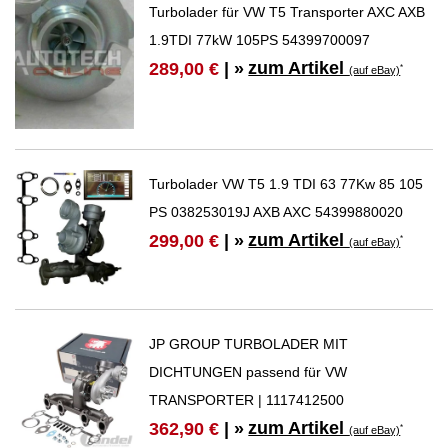
Turbolader für VW T5 Transporter AXC AXB
1.9TDI 77kW 105PS 54399700097
zum Artikel
289,00 €
| »
*
(auf eBay)
Turbolader VW T5 1.9 TDI 63 77Kw 85 105
PS 038253019J AXB AXC 54399880020
zum Artikel
299,00 €
| »
*
(auf eBay)
JP GROUP TURBOLADER MIT
DICHTUNGEN passend für VW
TRANSPORTER | 1117412500
zum Artikel
362,90 €
| »
*
(auf eBay)