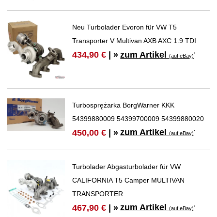
Neu Turbolader Evoron für VW T5
Transporter V Multivan AXB AXC 1.9 TDI
zum Artikel
434,90 €
| »
*
(auf eBay)
Turbosprężarka BorgWarner KKK
54399880009 54399700009 54399880020
zum Artikel
450,00 €
| »
*
(auf eBay)
Turbolader Abgasturbolader für VW
CALIFORNIA T5 Camper MULTIVAN
TRANSPORTER
zum Artikel
467,90 €
| »
*
(auf eBay)