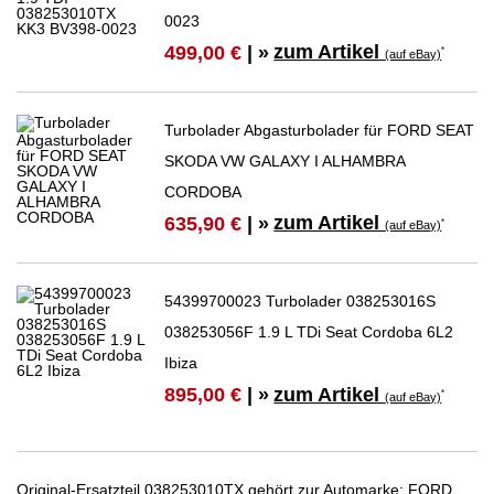
0023
zum Artikel
499,00 €
| »
*
(auf eBay)
Turbolader Abgasturbolader für FORD SEAT
SKODA VW GALAXY I ALHAMBRA
CORDOBA
zum Artikel
635,90 €
| »
*
(auf eBay)
54399700023 Turbolader 038253016S
038253056F 1.9 L TDi Seat Cordoba 6L2
Ibiza
zum Artikel
895,00 €
| »
*
(auf eBay)
Original-Ersatzteil 038253010TX gehört zur Automarke: FORD,