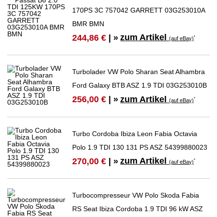
170PS 3C 757042 GARRETT 03G253010A
BMR BMN
zum Artikel
244,86 €
| »
*
(auf eBay)
Turbolader VW Polo Sharan Seat Alhambra
Ford Galaxy BTB ASZ 1.9 TDI 03G253010B
zum Artikel
256,00 €
| »
*
(auf eBay)
Turbo Cordoba Ibiza Leon Fabia Octavia
Polo 1.9 TDI 130 131 PS ASZ 54399880023
zum Artikel
270,00 €
| »
*
(auf eBay)
Turbocompresseur VW Polo Skoda Fabia
RS Seat Ibiza Cordoba 1.9 TDI 96 kW ASZ