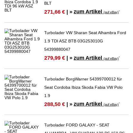
BLT
zum Artikel
271,66 €
| »
*
(auf eBay)
Turbolader VW Sharan Seat Alhambra Ford
1.9 TDI ASZ BTB 03G253010G
54399880047
zum Artikel
279,99 €
| »
*
(auf eBay)
Turbolader BorgWarner 54399700012 für
Seat Cordoba Ibiza Skoda Fabia VW Polo
1.9
zum Artikel
288,50 €
| »
*
(auf eBay)
Turbolader FORD GALAXY - SEAT