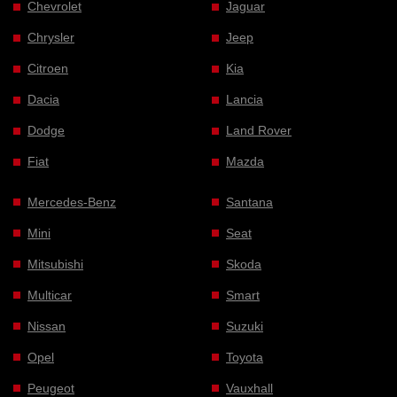
Chevrolet
Jaguar
Chrysler
Jeep
Citroen
Kia
Dacia
Lancia
Dodge
Land Rover
Fiat
Mazda
Mercedes-Benz
Santana
Mini
Seat
Mitsubishi
Skoda
Multicar
Smart
Nissan
Suzuki
Opel
Toyota
Peugeot
Vauxhall