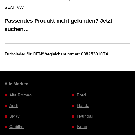
SEAT, VW.
Passendes Produkt nicht gefunden? Jetzt
suchen…
Turbolader für OEN/Vergleichsnummer:
038253010TX
Alle Marken:
Alfa Romeo
Ford
Audi
Honda
BMW
Hyundai
Cadillac
Iveco