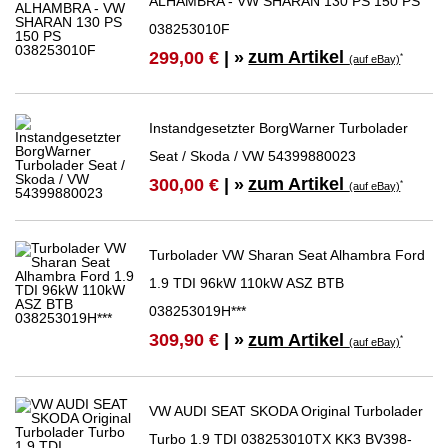
ALHAMBRA - VW SHARAN 130 PS 150 PS
038253010F
zum Artikel
299,00 €
| »
*
(auf eBay)
Instandgesetzter BorgWarner Turbolader
Seat / Skoda / VW 54399880023
zum Artikel
300,00 €
| »
*
(auf eBay)
Turbolader VW Sharan Seat Alhambra Ford
1.9 TDI 96kW 110kW ASZ BTB
038253019H***
zum Artikel
309,90 €
| »
*
(auf eBay)
VW AUDI SEAT SKODA Original Turbolader
Turbo 1.9 TDI 038253010TX KK3 BV398-