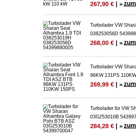
zum
267,90 €
| »
Turbolader VW Shar
038253056D 543998
zum
268,00 €
| »
Turbolader VW Shara
96KW 131PS 110KW
zum
269,99 €
| »
Turbolader für VW S
03G253010B 54399
zum
284,28 €
| »