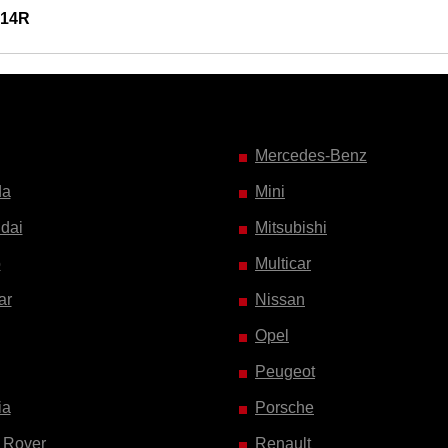
014R
Mercedes-Benz
da
Mini
dai
Mitsubishi
o
Multicar
ar
Nissan
Opel
Peugeot
ia
Porsche
 Rover
Renault