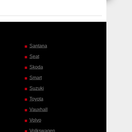
Santana
Seat
Skoda
Smart
Suzuki
Toyota
Vauxhall
Volvo
Volkswagen