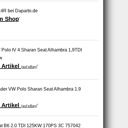
4R bei Daparto.de
m Shop
*
 Polo IV 4 Sharan Seat Alhambra 1,9TDI
w
 Artikel
*
(auf eBay)
ader VW Polo Sharan Seat Alhambra 1.9
 Artikel
*
(auf eBay)
at B6 2.0 TDI 125KW 170PS 3C 757042