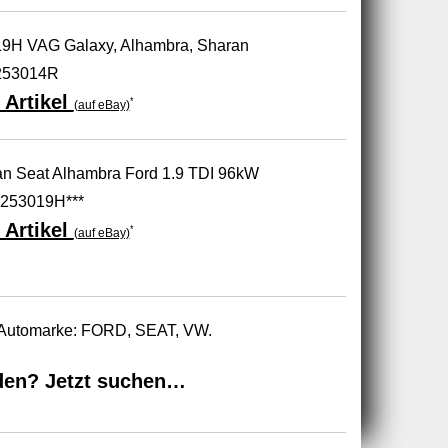
19H VAG Galaxy, Alhambra, Sharan
253014R
 Artikel
*
(auf eBay)
n Seat Alhambra Ford 1.9 TDI 96kW
253019H***
 Artikel
*
(auf eBay)
r Automarke: FORD, SEAT, VW.
den? Jetzt suchen…