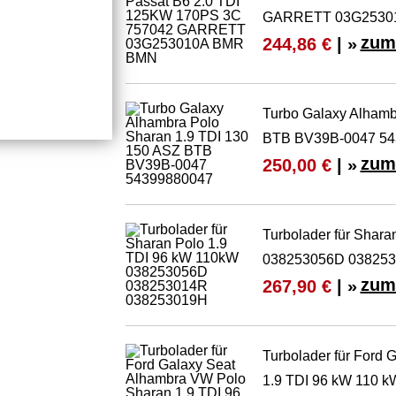
GARRETT 03G2530
zum
244,86 €
| »
Turbo Galaxy Alhamb
BTB BV39B-0047 54
zum
250,00 €
| »
Turbolader für Shar
038253056D 03825
zum
267,90 €
| »
Turbolader für Ford
1.9 TDI 96 kW 110 k