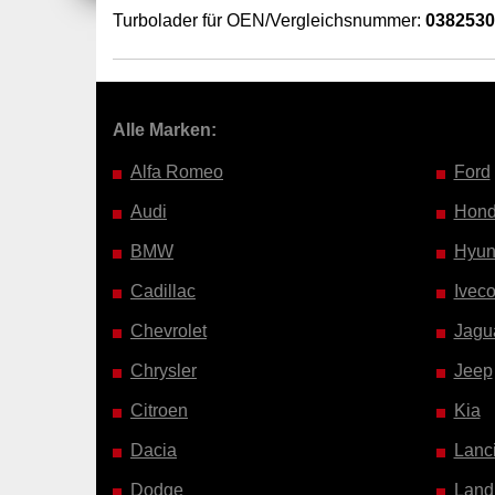
Turbolader für OEN/Vergleichsnummer:
038253
Alle Marken:
Alfa Romeo
Ford
Audi
Hon
BMW
Hyun
Cadillac
Ivec
Chevrolet
Jagu
Chrysler
Jeep
Citroen
Kia
Dacia
Lanc
Dodge
Land