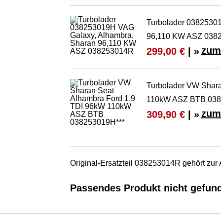
Turbolader 0382530
96,110 KW ASZ 038
zum
299,00 €
| »
Turbolader VW Shara
110kW ASZ BTB 038
zum
309,90 €
| »
Original-Ersatzteil 038253014R gehört zu
Passendes Produkt nicht gefun