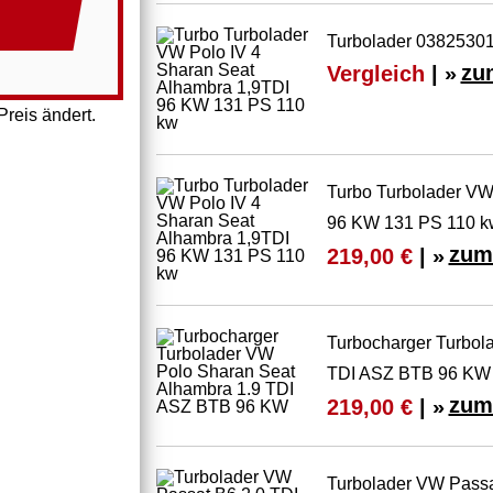
Turbolader 03825301
Vergleich
| »
zu
reis ändert.
Turbo Turbolader VW
96 KW 131 PS 110 k
zum
219,00 €
| »
Turbocharger Turbol
TDI ASZ BTB 96 KW
zum
219,00 €
| »
Turbolader VW Pass