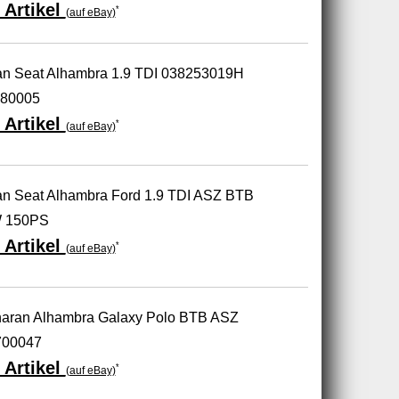
 Artikel
*
(auf eBay)
an Seat Alhambra 1.9 TDI 038253019H
80005
 Artikel
*
(auf eBay)
n Seat Alhambra Ford 1.9 TDI ASZ BTB
 150PS
 Artikel
*
(auf eBay)
haran Alhambra Galaxy Polo BTB ASZ
700047
 Artikel
*
(auf eBay)