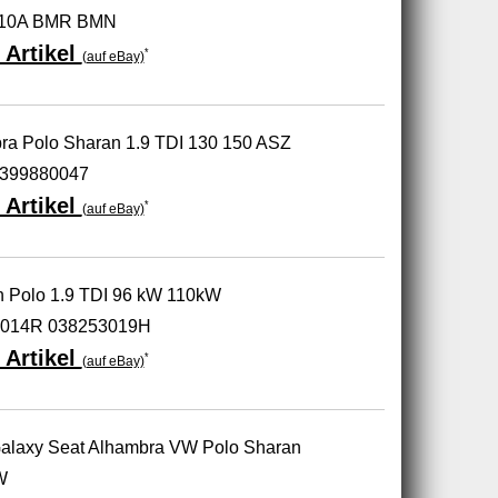
10A BMR BMN
 Artikel
*
(auf eBay)
ra Polo Sharan 1.9 TDI 130 150 ASZ
399880047
 Artikel
*
(auf eBay)
an Polo 1.9 TDI 96 kW 110kW
3014R 038253019H
 Artikel
*
(auf eBay)
 Galaxy Seat Alhambra VW Polo Sharan
W