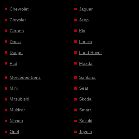
Chevrolet
Jaguar
Chrysler
Jeep
Citroen
Kia
Dacia
Lancia
Dodge
Land Rover
Fiat
Mazda
Mercedes-Benz
Santana
Mini
Seat
Mitsubishi
Skoda
Multicar
Smart
Nissan
Suzuki
Opel
Toyota