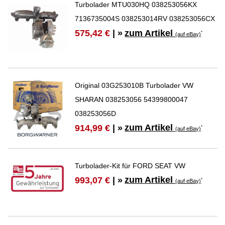
Turbolader MTU030HQ 038253056KX
7136735004S 038253014RV 038253056CX
zum Artikel
575,42 €
| »
*
(auf eBay)
Original 03G253010B Turbolader VW
SHARAN 038253056 54399800047
038253056D
zum Artikel
914,99 €
| »
*
(auf eBay)
Turbolader-Kit für FORD SEAT VW
zum Artikel
993,07 €
| »
*
(auf eBay)