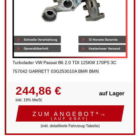
Turbolader VW Passat B6 2.0 TDI 125KW 170PS 3C
757042 GARRETT 03G253010A BMR BMN
244,86 €
auf Lager
inkl. 19% MwSt.
ZUM ANGEBOT*→
(AUF EBAY)
(inkl. detaillierte Fahrzeug-Tabelle)