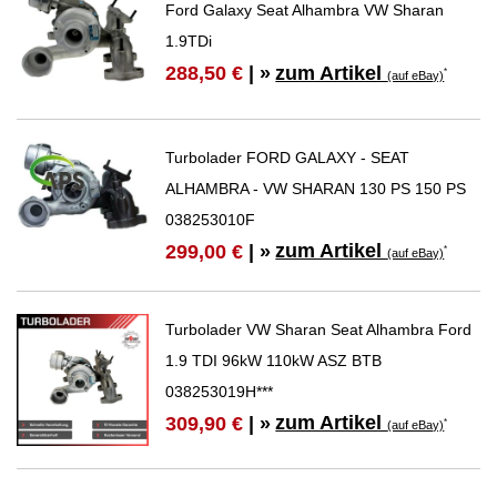
Ford Galaxy Seat Alhambra VW Sharan
1.9TDi
zum Artikel
288,50 €
| »
*
(auf eBay)
Turbolader FORD GALAXY - SEAT
ALHAMBRA - VW SHARAN 130 PS 150 PS
038253010F
zum Artikel
299,00 €
| »
*
(auf eBay)
Turbolader VW Sharan Seat Alhambra Ford
1.9 TDI 96kW 110kW ASZ BTB
038253019H***
zum Artikel
309,90 €
| »
*
(auf eBay)