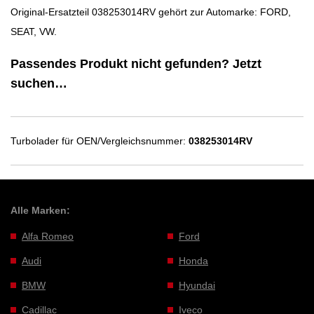
Original-Ersatzteil 038253014RV gehört zur Automarke: FORD,
SEAT, VW.
Passendes Produkt nicht gefunden? Jetzt
suchen…
Turbolader für OEN/Vergleichsnummer:
038253014RV
Alle Marken:
Alfa Romeo
Ford
Audi
Honda
BMW
Hyundai
Cadillac
Iveco