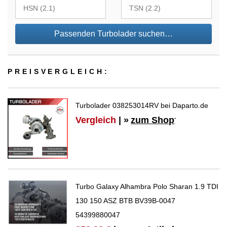
Passenden Turbolader suchen…
PREIS­VER­GLEICH:
Turbolader 038253014RV bei Daparto.de
Vergleich
| »
zum Shop
*
Turbo Galaxy Alhambra Polo Sharan 1.9 TDI
130 150 ASZ BTB BV39B-0047
54399880047