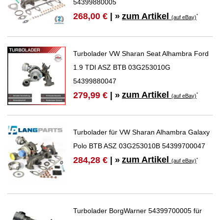
54399880005
zum Artikel
268,00 €
| »
*
(auf eBay)
Turbolader VW Sharan Seat Alhambra Ford
1.9 TDI ASZ BTB 03G253010G
54399880047
zum Artikel
279,99 €
| »
*
(auf eBay)
Turbolader für VW Sharan Alhambra Galaxy
Polo BTB ASZ 03G253010B 54399700047
zum Artikel
284,28 €
| »
*
(auf eBay)
Turbolader BorgWarner 54399700005 für