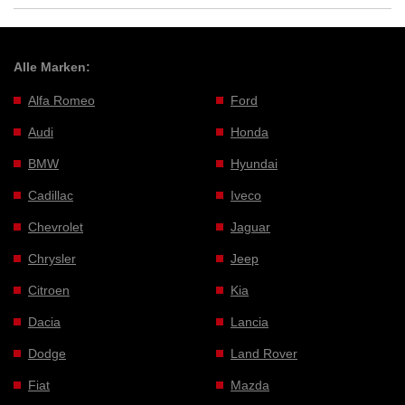
Alle Marken:
Alfa Romeo
Ford
Audi
Honda
BMW
Hyundai
Cadillac
Iveco
Chevrolet
Jaguar
Chrysler
Jeep
Citroen
Kia
Dacia
Lancia
Dodge
Land Rover
Fiat
Mazda