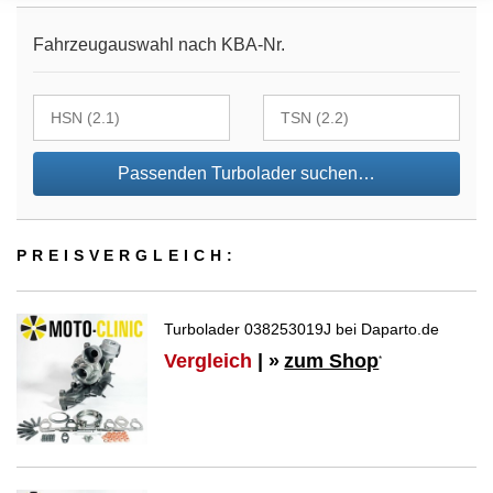
Fahrzeugauswahl nach KBA-Nr.
Passenden Turbolader suchen…
PREIS­VER­GLEICH:
Turbolader 038253019J bei Daparto.de
Vergleich
| »
zum Shop
*