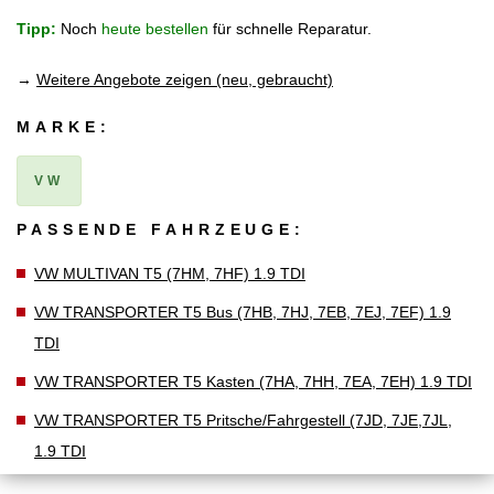
Tipp:
Noch
heute bestellen
für schnelle Reparatur.
→
Weitere Angebote zeigen (neu, gebraucht)
MARKE:
VW
PASSENDE FAHRZEUGE:
VW MULTIVAN T5 (7HM, 7HF) 1.9 TDI
VW TRANSPORTER T5 Bus (7HB, 7HJ, 7EB, 7EJ, 7EF) 1.9
TDI
VW TRANSPORTER T5 Kasten (7HA, 7HH, 7EA, 7EH) 1.9 TDI
VW TRANSPORTER T5 Pritsche/Fahrgestell (7JD, 7JE,7JL,
1.9 TDI