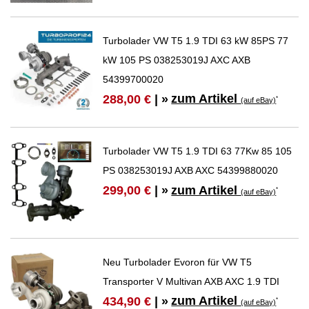
Turbolader VW T5 1.9 TDI 63 kW 85PS 77
kW 105 PS 038253019J AXC AXB
54399700020
zum Artikel
288,00 €
| »
*
(auf eBay)
Turbolader VW T5 1.9 TDI 63 77Kw 85 105
PS 038253019J AXB AXC 54399880020
zum Artikel
299,00 €
| »
*
(auf eBay)
Neu Turbolader Evoron für VW T5
Transporter V Multivan AXB AXC 1.9 TDI
zum Artikel
434,90 €
| »
*
(auf eBay)