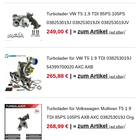
Turbolader VW T5 1,9 TDI 85PS 105PS
038253019J 038253019JX 038253019JV
zum Artikel
249,00 €
| »
*
(auf eBay)
Turbolader für VW T5 1.9 TDI 038253019J
54399700020 AXC AXB
zum Artikel
265,88 €
| »
*
(auf eBay)
Turbolader für Volkswagen Multivan T5 1.9
TDI 85PS 105PS AXB AXC 038253019J Org.
zum Artikel
268,99 €
| »
*
(auf eBay)