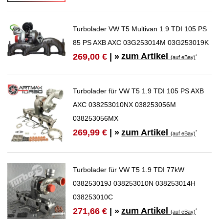
Turbolader VW T5 Multivan 1.9 TDI 105 PS
85 PS AXB AXC 03G253014M 03G253019K
zum Artikel
269,00 €
| »
*
(auf eBay)
Turbolader für VW T5 1.9 TDI 105 PS AXB
AXC 038253010NX 038253056M
038253056MX
zum Artikel
269,99 €
| »
*
(auf eBay)
Turbolader für VW T5 1.9 TDI 77kW
038253019J 038253010N 038253014H
038253010C
zum Artikel
271,66 €
| »
*
(auf eBay)