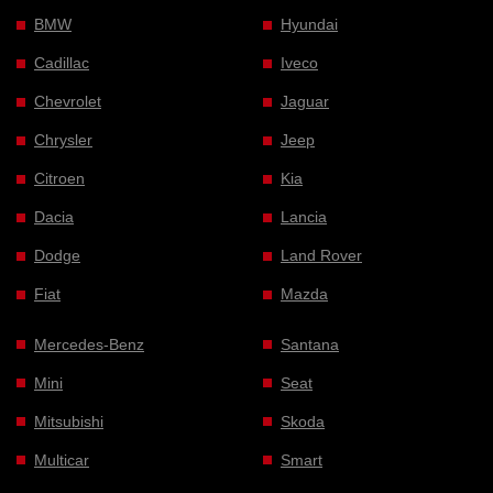
BMW
Hyundai
Cadillac
Iveco
Chevrolet
Jaguar
Chrysler
Jeep
Citroen
Kia
Dacia
Lancia
Dodge
Land Rover
Fiat
Mazda
Mercedes-Benz
Santana
Mini
Seat
Mitsubishi
Skoda
Multicar
Smart