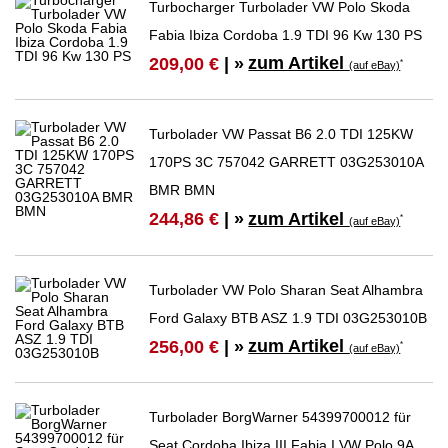
Turbocharger Turbolader VW Polo Skoda
Fabia Ibiza Cordoba 1.9 TDI 96 Kw 130 PS
zum Artikel
209,00 €
| »
*
(auf eBay)
Turbolader VW Passat B6 2.0 TDI 125KW
170PS 3C 757042 GARRETT 03G253010A
BMR BMN
zum Artikel
244,86 €
| »
*
(auf eBay)
Turbolader VW Polo Sharan Seat Alhambra
Ford Galaxy BTB ASZ 1.9 TDI 03G253010B
zum Artikel
256,00 €
| »
*
(auf eBay)
Turbolader BorgWarner 54399700012 für
Seat Cordoba Ibiza III Fabia I VW Polo 9A