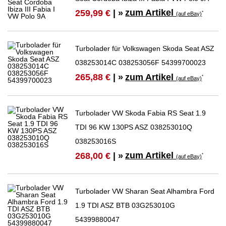
zum Artikel
259,99 €
| »
*
(auf eBay)
Turbolader für Volkswagen Skoda Seat ASZ
038253014C 038253056F 54399700023
zum Artikel
265,88 €
| »
*
(auf eBay)
Turbolader VW Skoda Fabia RS Seat 1.9
TDI 96 KW 130PS ASZ 038253010Q
038253016S
zum Artikel
268,00 €
| »
*
(auf eBay)
Turbolader VW Sharan Seat Alhambra Ford
1.9 TDI ASZ BTB 03G253010G
54399880047