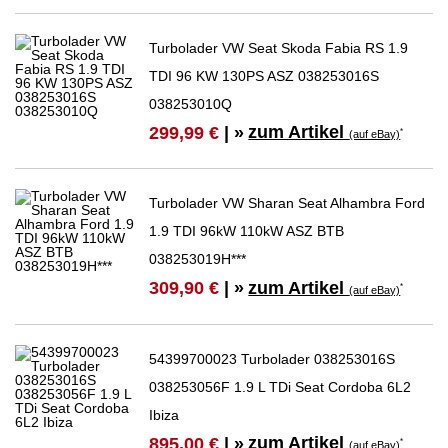
Turbolader VW Seat Skoda Fabia RS 1.9
TDI 96 KW 130PS ASZ 038253016S
038253010Q
zum Artikel
299,99 €
| »
*
(auf eBay)
Turbolader VW Sharan Seat Alhambra Ford
1.9 TDI 96kW 110kW ASZ BTB
038253019H***
zum Artikel
309,90 €
| »
*
(auf eBay)
54399700023 Turbolader 038253016S
038253056F 1.9 L TDi Seat Cordoba 6L2
Ibiza
zum Artikel
895,00 €
| »
*
(auf eBay)