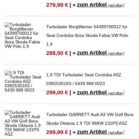
zum Artikel
279,99 €
| »
*
(auf eBay)
Turbolader BorgWarner 54399700012 für
Seat Cordoba Ibiza Skoda Fabia VW Polo
1.9
zum Artikel
288,50 €
| »
*
(auf eBay)
1,9 TDI Turbolader Seat Cordoba ASZ
038253016S / 5439 988 0023
zum Artikel
299,00 €
| »
*
(auf eBay)
Turbolader GARRETT Audi A3 VW Golf Bora
Skoda Oktavia 1.9 TDI 96KW 131PS ASZ
zum Artikel
299,99 €
| »
*
(auf eBay)