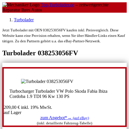
Top-Turbolader.de
– zeitwertgerechte
Reparatur Ihres Autos
Turbolader
Jetzt Turbolader mit OEN 038253056FV kaufen inkl. Preisvergleich. Diese
Website kann eine Provision erhalten, wenn Sie über Händler-Links einen Kauf
tätigen. Zu den Partnern gehört u.a. das eBay-Partner-Netzwerk.
Turbolader 038253056FV
Turbocharger Turbolader VW Polo Skoda Fabia Ibiza
Cordoba 1.9 TDI 96 Kw 130 PS
209,00 €
inkl. 19% MwSt.
auf Lager
zum Angebot*→
(auf eBay)
(inkl. detaillierte Fahrzeug-Tabelle)