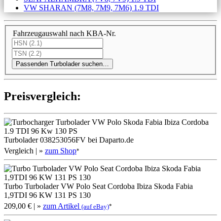
VW SHARAN (7M8, 7M9, 7M6) 1.9 TDI
Fahrzeugauswahl nach KBA-Nr.
Passenden Turbolader suchen…
Preis­ver­gleich:
Turbolader 038253056FV bei Daparto.de
Vergleich
| »
zum Shop
*
Turbo Turbolader VW Polo Seat Cordoba Ibiza Skoda Fabia
1,9TDI 96 KW 131 PS 130
209,00 €
| »
zum Artikel
*
(auf eBay)