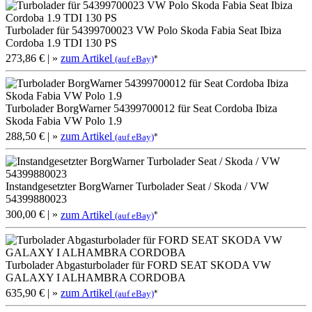
Turbolader für 54399700023 VW Polo Skoda Fabia Seat Ibiza
Cordoba 1.9 TDI 130 PS
273,86 €
| »
zum Artikel
*
(auf eBay)
Turbolader BorgWarner 54399700012 für Seat Cordoba Ibiza
Skoda Fabia VW Polo 1.9
288,50 €
| »
zum Artikel
*
(auf eBay)
Instandgesetzter BorgWarner Turbolader Seat / Skoda / VW
54399880023
300,00 €
| »
zum Artikel
*
(auf eBay)
Turbolader Abgasturbolader für FORD SEAT SKODA VW
GALAXY I ALHAMBRA CORDOBA
635,90 €
| »
zum Artikel
*
(auf eBay)