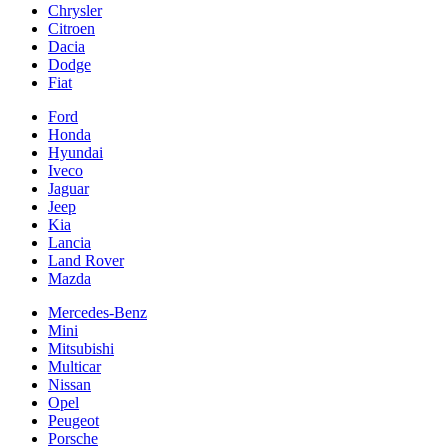
Chrysler
Citroen
Dacia
Dodge
Fiat
Ford
Honda
Hyundai
Iveco
Jaguar
Jeep
Kia
Lancia
Land Rover
Mazda
Mercedes-Benz
Mini
Mitsubishi
Multicar
Nissan
Opel
Peugeot
Porsche