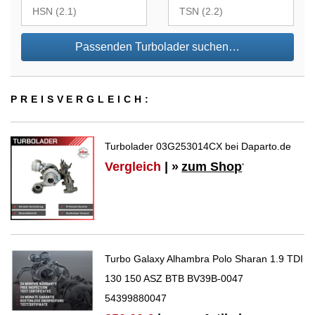
Passenden Turbolader suchen…
PREIS­VER­GLEICH:
Turbolader 03G253014CX bei Daparto.de
Vergleich
| »
zum Shop
*
Turbo Galaxy Alhambra Polo Sharan 1.9 TDI
130 150 ASZ BTB BV39B-0047
54399880047