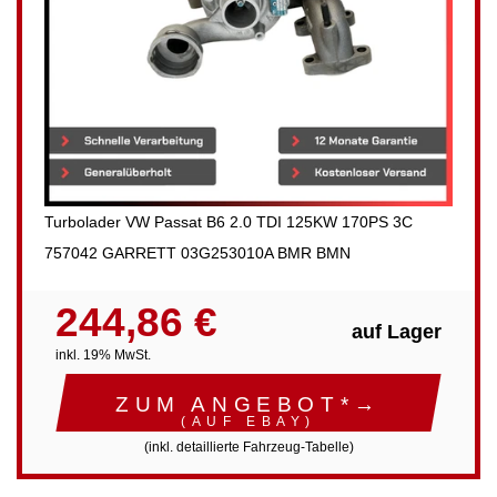
Turbolader VW Passat B6 2.0 TDI 125KW 170PS 3C
757042 GARRETT 03G253010A BMR BMN
244,86 €
auf Lager
inkl. 19% MwSt.
ZUM ANGEBOT*→
(AUF EBAY)
(inkl. detaillierte Fahrzeug-Tabelle)