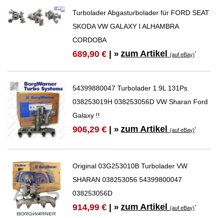
Turbolader Abgasturbolader für FORD SEAT
SKODA VW GALAXY I ALHAMBRA
CORDOBA
zum Artikel
689,90 €
| »
*
(auf eBay)
54399880047 Turbolader 1.9L 131Ps
038253019H 038253056D VW Sharan Ford
Galaxy !!
zum Artikel
906,29 €
| »
*
(auf eBay)
Original 03G253010B Turbolader VW
SHARAN 038253056 54399800047
038253056D
zum Artikel
914,99 €
| »
*
(auf eBay)