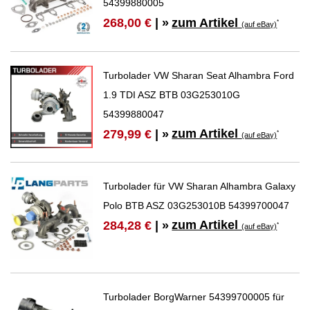
54399880005
zum Artikel
268,00 €
| »
*
(auf eBay)
Turbolader VW Sharan Seat Alhambra Ford
1.9 TDI ASZ BTB 03G253010G
54399880047
zum Artikel
279,99 €
| »
*
(auf eBay)
Turbolader für VW Sharan Alhambra Galaxy
Polo BTB ASZ 03G253010B 54399700047
zum Artikel
284,28 €
| »
*
(auf eBay)
Turbolader BorgWarner 54399700005 für