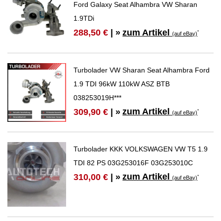
Ford Galaxy Seat Alhambra VW Sharan
1.9TDi
zum Artikel
288,50 €
| »
*
(auf eBay)
Turbolader VW Sharan Seat Alhambra Ford
1.9 TDI 96kW 110kW ASZ BTB
038253019H***
zum Artikel
309,90 €
| »
*
(auf eBay)
Turbolader KKK VOLKSWAGEN VW T5 1.9
TDI 82 PS 03G253016F 03G253010C
zum Artikel
310,00 €
| »
*
(auf eBay)