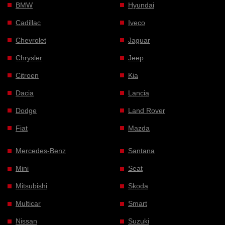
BMW
Hyundai
Cadillac
Iveco
Chevrolet
Jaguar
Chrysler
Jeep
Citroen
Kia
Dacia
Lancia
Dodge
Land Rover
Fiat
Mazda
Mercedes-Benz
Santana
Mini
Seat
Mitsubishi
Skoda
Multicar
Smart
Nissan
Suzuki