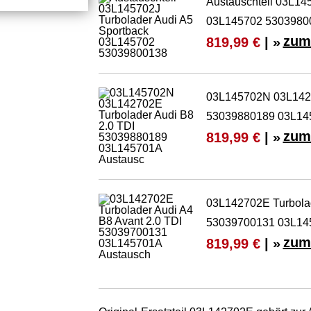
Austauschteil 03L14
03L145702 5303980
zum
819,99 €
| »
03L145702N 03L1427
53039880189 03L14
zum
819,99 €
| »
03L142702E Turbolad
53039700131 03L14
zum
819,99 €
| »