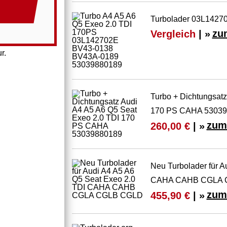
Turbolader 03L14270
Vergleich
| »
zu
r.
Turbo + Dichtungsatz
170 PS CAHA 5303
zum
260,00 €
| »
Neu Turbolader für A
CAHA CAHB CGLA 
zum
455,90 €
| »