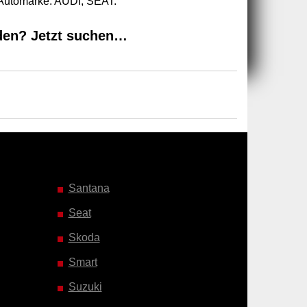
 Automarke: AUDI, SEAT.
den? Jetzt suchen…
Santana
Seat
Skoda
Smart
Suzuki