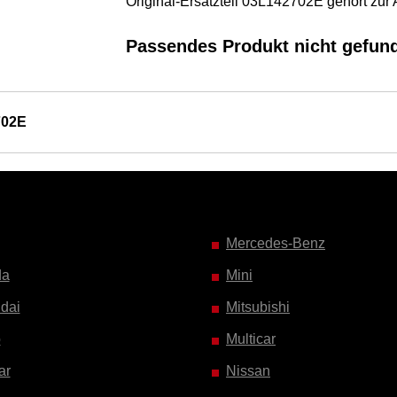
Original-Ersatzteil 03L142702E gehört zur
Passendes Produkt nicht gefun
702E
Mercedes-Benz
da
Mini
dai
Mitsubishi
o
Multicar
ar
Nissan