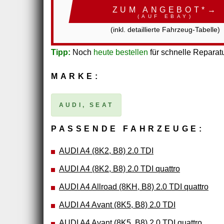
ZUM ANGEBOT*→
(AUF EBAY)
(inkl. detaillierte Fahrzeug-Tabelle)
Tipp:
Noch
heute bestellen
für schnelle Reparatu
MARKE:
AUDI, SEAT
PASSENDE FAHRZEUGE:
AUDI A4 (8K2, B8) 2.0 TDI
AUDI A4 (8K2, B8) 2.0 TDI quattro
AUDI A4 Allroad (8KH, B8) 2.0 TDI quattro
AUDI A4 Avant (8K5, B8) 2.0 TDI
AUDI A4 Avant (8K5, B8) 2.0 TDI quattro