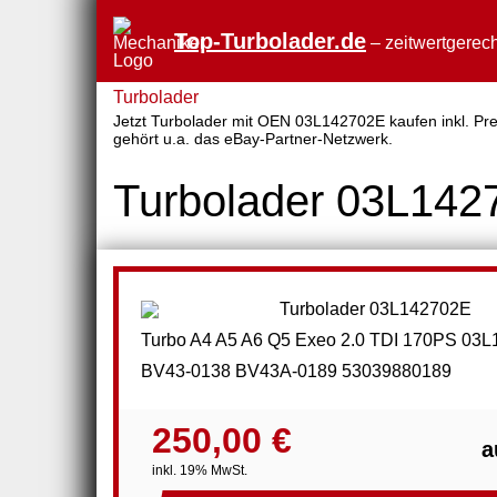
Top-Turbolader.de
– zeitwertgerech
Turbolader
Jetzt Turbolader mit OEN 03L142702E kaufen inkl. Prei
gehört u.a. das eBay-Partner-Netzwerk.
Turbolader 03L142
Turbo A4 A5 A6 Q5 Exeo 2.0 TDI 170PS 03
BV43-0138 BV43A-0189 53039880189
250,00 €
a
inkl. 19% MwSt.