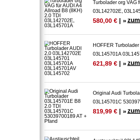
Turbolader org VAG f
03L142702E, 03L14
zum
580,00 €
| »
HOFFER Turbolader
03L145701A 03L145
zum
621,89 €
| »
Original Audi Turbo
03L145701C 530397
zum
819,99 €
| »