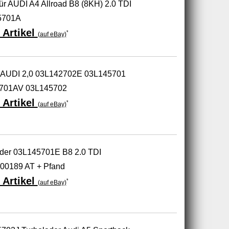
ür AUDI A4 Allroad B8 (8KH) 2.0 TDI
5701A
 Artikel
*
(auf eBay)
 AUDI 2,0 03L142702E 03L145701
701AV 03L145702
 Artikel
*
(auf eBay)
lader 03L145701E B8 2.0 TDI
00189 AT + Pfand
 Artikel
*
(auf eBay)