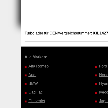
Turbolader für OEN/Vergleichsnummer:
03L142
Alle Marken:
Alfa Romeo
Ford
Audi
Hon
BMW
Hyun
Cadillac
Ivec
Chevrolet
Jagu