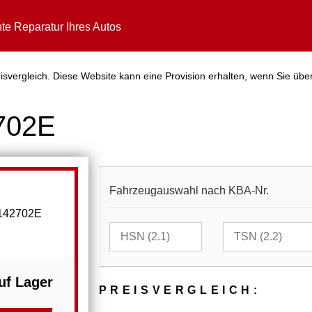
te Reparatur Ihres Autos
svergleich. Diese Website kann eine Provision erhalten, wenn Sie über
702E
Fahrzeugauswahl nach KBA-Nr.
L142702E
uf Lager
PREIS­VER­GLEICH: