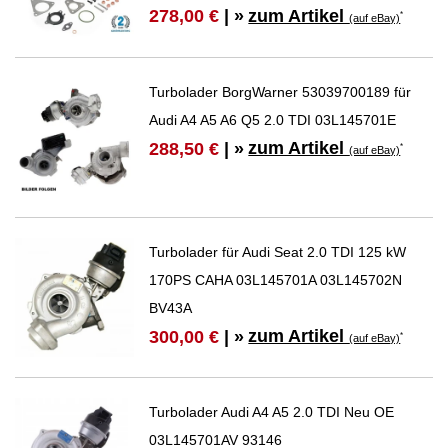
zum Artikel
278,00 €
| »
*
(auf eBay)
Turbolader BorgWarner 53039700189 für
Audi A4 A5 A6 Q5 2.0 TDI 03L145701E
zum Artikel
288,50 €
| »
*
(auf eBay)
Turbolader für Audi Seat 2.0 TDI 125 kW
170PS CAHA 03L145701A 03L145702N
BV43A
zum Artikel
300,00 €
| »
*
(auf eBay)
Turbolader Audi A4 A5 2.0 TDI Neu OE
03L145701AV 93146