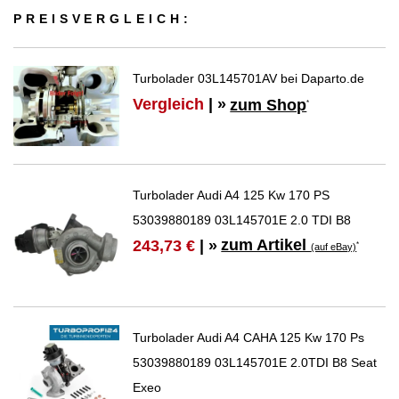
PREIS­VER­GLEICH:
Turbolader 03L145701AV bei Daparto.de
Vergleich
| »
zum Shop
*
Turbolader Audi A4 125 Kw 170 PS
53039880189 03L145701E 2.0 TDI B8
zum Artikel
243,73 €
| »
*
(auf eBay)
Turbolader Audi A4 CAHA 125 Kw 170 Ps
53039880189 03L145701E 2.0TDI B8 Seat
Exeo