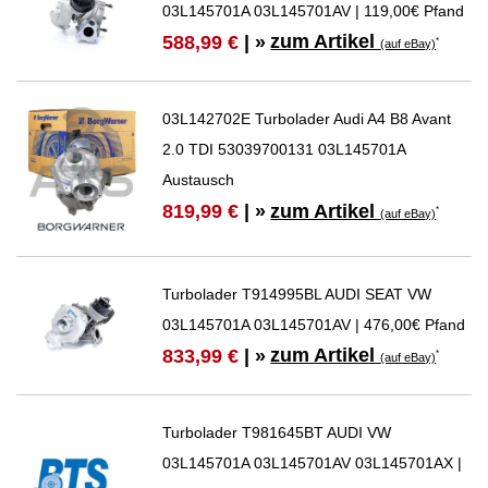
03L145701A 03L145701AV | 119,00€ Pfand
zum Artikel
588,99 €
| »
*
(auf eBay)
03L142702E Turbolader Audi A4 B8 Avant
2.0 TDI 53039700131 03L145701A
Austausch
zum Artikel
819,99 €
| »
*
(auf eBay)
Turbolader T914995BL AUDI SEAT VW
03L145701A 03L145701AV | 476,00€ Pfand
zum Artikel
833,99 €
| »
*
(auf eBay)
Turbolader T981645BT AUDI VW
03L145701A 03L145701AV 03L145701AX |