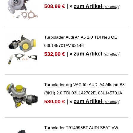
zum Artikel
508,99 €
| »
*
(auf eBay)
Turbolader Audi A4 A5 2.0 TDI Neu OE
03L145701AV 93146
zum Artikel
532,99 €
| »
*
(auf eBay)
Turbolader org VAG für AUDI A4 Allroad B8
(8KH) 2.0 TDI 03L142702E, 03L145701A
zum Artikel
580,00 €
| »
*
(auf eBay)
Turbolader T914995BT AUDI SEAT VW