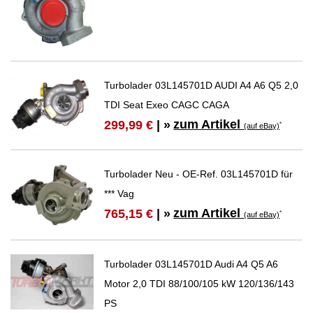
Turbolader 03L145701D AUDI A4 A6 Q5 2,0
TDI Seat Exeo CAGC CAGA
zum Artikel
299,99 €
| »
*
(auf eBay)
Turbolader Neu - OE-Ref. 03L145701D für
*** Vag
zum Artikel
765,15 €
| »
*
(auf eBay)
Turbolader 03L145701D Audi A4 Q5 A6
Motor 2,0 TDI 88/100/105 kW 120/136/143
PS