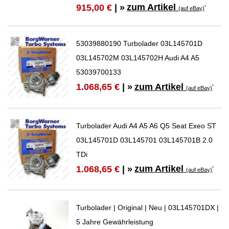
zum Artikel
915,00 €
| »
*
(auf eBay)
53039880190 Turbolader 03L145701D
03L145702M 03L145702H Audi A4 A5
53039700133
zum Artikel
1.068,65 €
| »
*
(auf eBay)
Turbolader Audi A4 A5 A6 Q5 Seat Exeo ST
03L145701D 03L145701 03L145701B 2.0
TDi
zum Artikel
1.068,65 €
| »
*
(auf eBay)
Turbolader | Original | Neu | 03L145701DX |
5 Jahre Gewährleistung