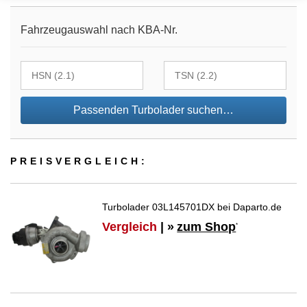
Fahrzeugauswahl nach KBA-Nr.
Passenden Turbolader suchen…
PREIS­VER­GLEICH:
Turbolader 03L145701DX bei Daparto.de
Vergleich
| »
zum Shop
*