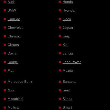
Audi
Honda
BMW
Hyundai
Cadillac
Iveco
Chevrolet
Jaguar
Chrysler
Jeep
Citroen
Kia
Dacia
Lancia
Dodge
Land Rover
Fiat
Mazda
Mercedes-Benz
Santana
Mini
Seat
Mitsubishi
Skoda
Multicar
Smart