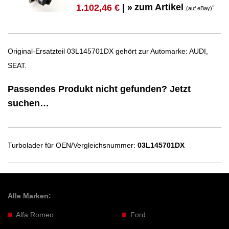
zum Artikel
1.102,46 €
| »
*
(auf eBay)
Original-Ersatzteil 03L145701DX gehört zur Automarke: AUDI,
SEAT.
Passendes Produkt nicht gefunden? Jetzt
suchen…
Turbolader für OEN/Vergleichsnummer:
03L145701DX
Alle Marken:
Alfa Romeo
Ford