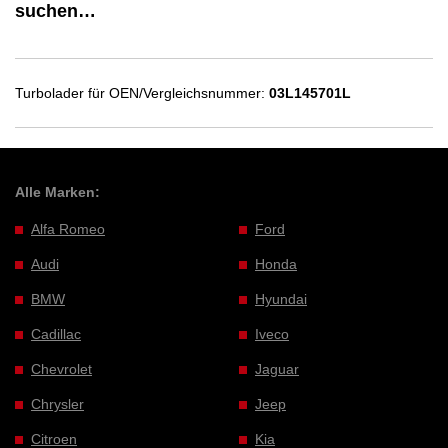
suchen…
Turbolader für OEN/Vergleichsnummer:
03L145701L
Alle Marken:
Alfa Romeo
Ford
Audi
Honda
BMW
Hyundai
Cadillac
Iveco
Chevrolet
Jaguar
Chrysler
Jeep
Citroen
Kia