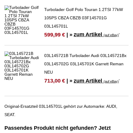
Turbolader Golf Polo Touran 1.2TSI 77kW
105PS CBZA CBZB 03F145701G
03L145701L
zum Artikel
599,99 €
| »
*
(auf eBay)
03L145721B Turbolader Audi 03L145721Bx
03L145702G 03L145701K Garrett Reman
NEU
zum Artikel
713,00 €
| »
*
(auf eBay)
Original-Ersatzteil 03L145701L gehört zur Automarke: AUDI,
SEAT.
Passendes Produkt nicht gefunden? Jetzt