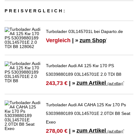
PREIS­VER­GLEICH:
Turbolader 03L145701L bei Daparto.de
Vergleich
| »
zum Shop
*
Turbolader Audi A4 125 Kw 170 PS
53039880189 03L145701E 2.0 TDI B8
zum Artikel
243,73 €
| »
*
(auf eBay)
Turbolader Audi A4 CAHA 125 Kw 170 Ps
53039880189 03L145701E 2.0TDI B8 Seat
Exeo
zum Artikel
278,00 €
| »
*
(auf eBay)