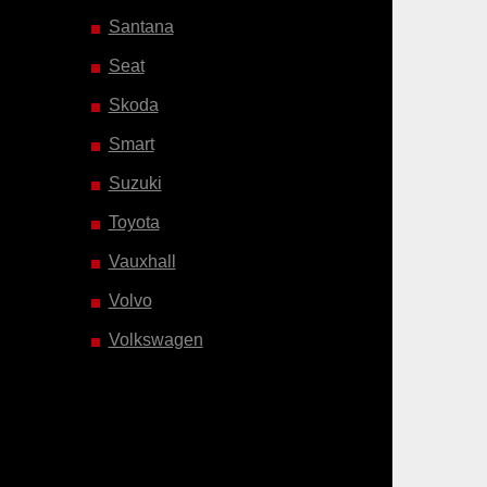
Santana
Seat
Skoda
Smart
Suzuki
Toyota
Vauxhall
Volvo
Volkswagen