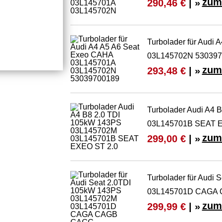
zum
290,46 €
| »
Turbolader für Audi
03L145702N 530397
zum
293,48 €
| »
Turbolader Audi A4
03L145701B SEAT E
zum
299,00 €
| »
Turbolader für Audi
03L145701D CAGA
zum
299,99 €
| »