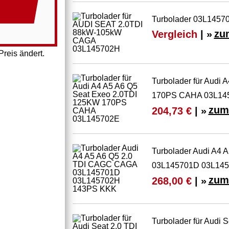
Turbolader 03L14570
Vergleich
| »
zu
reis ändert.
Turbolader für Audi
170PS CAHA 03L14
zum
204,73 €
| »
Turbolader Audi A4
03L145701D 03L14
zum
268,00 €
| »
Turbolader für Audi