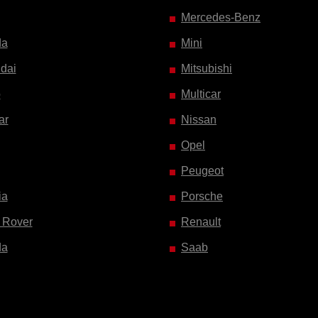
Mercedes-Benz
da
Mini
dai
Mitsubishi
o
Multicar
ar
Nissan
Opel
Peugeot
ia
Porsche
 Rover
Renault
da
Saab