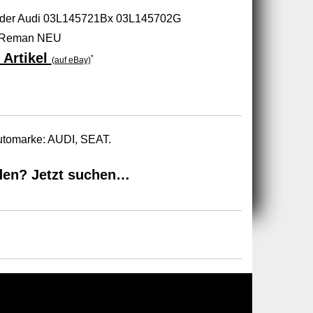
der Audi 03L145721Bx 03L145702G
t Reman NEU
 Artikel
*
(auf eBay)
Automarke: AUDI, SEAT.
den? Jetzt suchen…