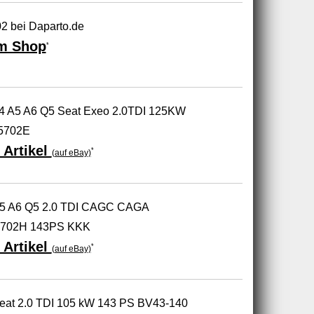
2 bei Daparto.de
m Shop
*
 A4 A5 A6 Q5 Seat Exeo 2.0TDI 125KW
5702E
 Artikel
*
(auf eBay)
 A5 A6 Q5 2.0 TDI CAGC CAGA
5702H 143PS KKK
 Artikel
*
(auf eBay)
 Seat 2.0 TDI 105 kW 143 PS BV43-140