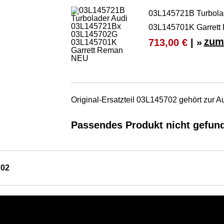
03L145721B Turbola
03L145701K Garret
zum
713,00 €
| »
Original-Ersatzteil 03L145702 gehört zur 
Passendes Produkt nicht gefun
702