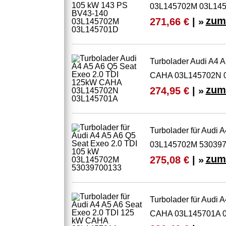
03L145702M 03L14
zum
271,66 €
| »
Turbolader Audi A4 
CAHA 03L145702N 
zum
274,95 €
| »
Turbolader für Audi 
03L145702M 53039
zum
275,08 €
| »
Turbolader für Audi 
CAHA 03L145701A 