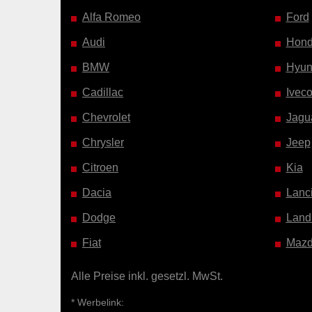
Alfa Romeo
Ford
Audi
Hon
BMW
Hyun
Cadillac
Ivec
Chevrolet
Jagu
Chrysler
Jeep
Citroen
Kia
Dacia
Lanc
Dodge
Land
Fiat
Maz
Alle Preise inkl. gesetzl. MwSt.
* Werbelink: