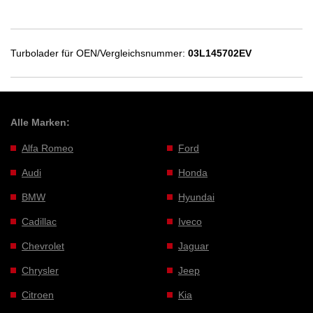
Turbolader für OEN/Vergleichsnummer:
03L145702EV
Alle Marken:
Alfa Romeo
Ford
Audi
Honda
BMW
Hyundai
Cadillac
Iveco
Chevrolet
Jaguar
Chrysler
Jeep
Citroen
Kia