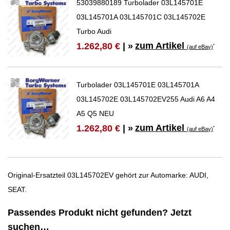
53039880189 Turbolader 03L145701E
03L145701A 03L145701C 03L145702E
Turbo Audi
zum Artikel
1.262,80 €
| »
*
(auf eBay)
Turbolader 03L145701E 03L145701A
03L145702E 03L145702EV255 Audi A6 A4
A5 Q5 NEU
zum Artikel
1.262,80 €
| »
*
(auf eBay)
Original-Ersatzteil 03L145702EV gehört zur Automarke: AUDI,
SEAT.
Passendes Produkt nicht gefunden? Jetzt
suchen…