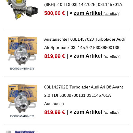
(8KH) 2.0 TDI 03L142702E, 03L145701A
zum Artikel
580,00 €
| »
*
(auf eBay)
Austauschteil 03L145702J Turbolader Audi
A5 Sportback 03L145702 53039800138
zum Artikel
819,99 €
| »
*
(auf eBay)
03L142702E Turbolader Audi A4 B8 Avant
2.0 TDI 53039700131 03L145701A
Austausch
zum Artikel
819,99 €
| »
*
(auf eBay)