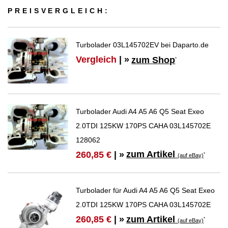
PREIS­VER­GLEICH:
Turbolader 03L145702EV bei Daparto.de
Vergleich
| »
zum Shop
*
Turbolader Audi A4 A5 A6 Q5 Seat Exeo
2.0TDI 125KW 170PS CAHA 03L145702E
128062
zum Artikel
260,85 €
| »
*
(auf eBay)
Turbolader für Audi A4 A5 A6 Q5 Seat Exeo
2.0TDI 125KW 170PS CAHA 03L145702E
zum Artikel
260,85 €
| »
*
(auf eBay)