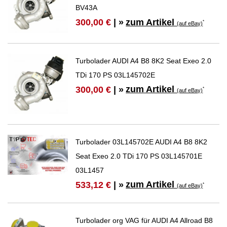
BV43A
zum Artikel
300,00 €
| »
*
(auf eBay)
Turbolader AUDI A4 B8 8K2 Seat Exeo 2.0
TDi 170 PS 03L145702E
zum Artikel
300,00 €
| »
*
(auf eBay)
Turbolader 03L145702E AUDI A4 B8 8K2
Seat Exeo 2.0 TDi 170 PS 03L145701E
03L1457
zum Artikel
533,12 €
| »
*
(auf eBay)
Turbolader org VAG für AUDI A4 Allroad B8