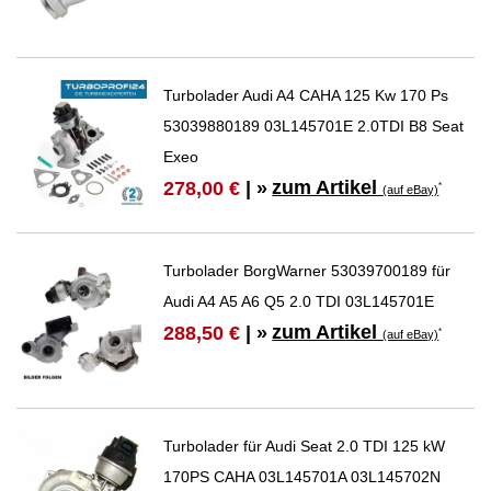
Turbolader Audi A4 CAHA 125 Kw 170 Ps
53039880189 03L145701E 2.0TDI B8 Seat
Exeo
zum Artikel
278,00 €
| »
*
(auf eBay)
Turbolader BorgWarner 53039700189 für
Audi A4 A5 A6 Q5 2.0 TDI 03L145701E
zum Artikel
288,50 €
| »
*
(auf eBay)
Turbolader für Audi Seat 2.0 TDI 125 kW
170PS CAHA 03L145701A 03L145702N