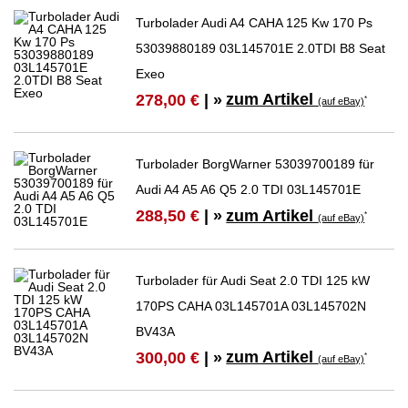
Turbolader Audi A4 CAHA 125 Kw 170 Ps
53039880189 03L145701E 2.0TDI B8 Seat
Exeo
zum Artikel
278,00 €
| »
*
(auf eBay)
Turbolader BorgWarner 53039700189 für
Audi A4 A5 A6 Q5 2.0 TDI 03L145701E
zum Artikel
288,50 €
| »
*
(auf eBay)
Turbolader für Audi Seat 2.0 TDI 125 kW
170PS CAHA 03L145701A 03L145702N
BV43A
zum Artikel
300,00 €
| »
*
(auf eBay)