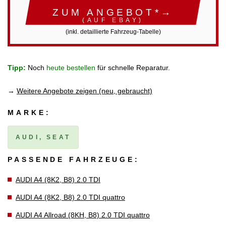
ZUM ANGEBOT*→
(AUF EBAY)
(inkl. detaillierte Fahrzeug-Tabelle)
Tipp:
Noch
heute bestellen
für schnelle Reparatur.
→
Weitere Angebote zeigen (neu, gebraucht)
MARKE:
AUDI, SEAT
PASSENDE FAHRZEUGE:
AUDI A4 (8K2, B8) 2.0 TDI
AUDI A4 (8K2, B8) 2.0 TDI quattro
AUDI A4 Allroad (8KH, B8) 2.0 TDI quattro