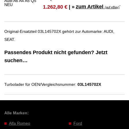
zum Artikel
1.262,80 €
| »
*
(auf eBay)
Original-Ersatzteil 03L145702X gehört zur Automarke: AUDI,
SEAT.
Passendes Produkt nicht gefunden? Jetzt
suchen…
Turbolader für OEN/Vergleichsnummer:
03L145702X
Alle Marken:
Alfa Romeo
Ford