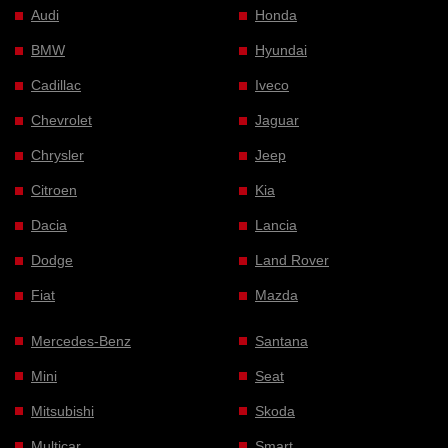
Audi
Honda
BMW
Hyundai
Cadillac
Iveco
Chevrolet
Jaguar
Chrysler
Jeep
Citroen
Kia
Dacia
Lancia
Dodge
Land Rover
Fiat
Mazda
Mercedes-Benz
Santana
Mini
Seat
Mitsubishi
Skoda
Multicar
Smart