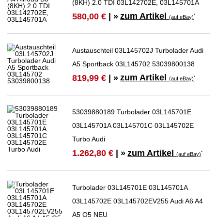
(8KH) 2.0 TDI 03L142702E, 03L145701A
zum Artikel
580,00 €
| »
*
(auf eBay)
Austauschteil 03L145702J Turbolader Audi
A5 Sportback 03L145702 53039800138
zum Artikel
819,99 €
| »
*
(auf eBay)
53039880189 Turbolader 03L145701E
03L145701A 03L145701C 03L145702E
Turbo Audi
zum Artikel
1.262,80 €
| »
*
(auf eBay)
Turbolader 03L145701E 03L145701A
03L145702E 03L145702EV255 Audi A6 A4
A5 Q5 NEU