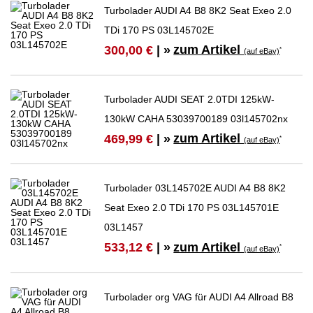
Turbolader AUDI A4 B8 8K2 Seat Exeo 2.0
TDi 170 PS 03L145702E
zum Artikel
300,00 €
| »
*
(auf eBay)
Turbolader AUDI SEAT 2.0TDI 125kW-
130kW CAHA 53039700189 03l145702nx
zum Artikel
469,99 €
| »
*
(auf eBay)
Turbolader 03L145702E AUDI A4 B8 8K2
Seat Exeo 2.0 TDi 170 PS 03L145701E
03L1457
zum Artikel
533,12 €
| »
*
(auf eBay)
Turbolader org VAG für AUDI A4 Allroad B8