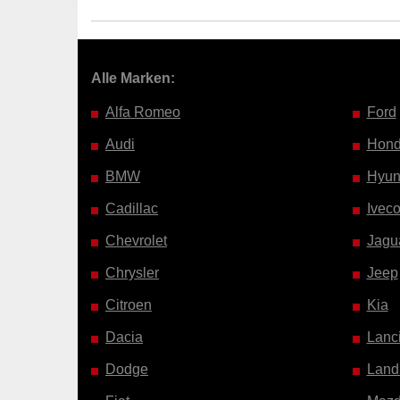
Alle Marken:
Alfa Romeo
Ford
Audi
Hon
BMW
Hyun
Cadillac
Ivec
Chevrolet
Jagu
Chrysler
Jeep
Citroen
Kia
Dacia
Lanc
Dodge
Land