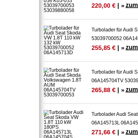
zum
220,00 €
| »
Turbolader für Audi
53039700052 06A1
zum
255,85 €
| »
Turbolader für Audi
06A145704TV 5303
zum
265,88 €
| »
Turbolader Audi Se
06A145713L 06A14
zum
271,66 €
| »