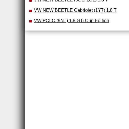
VW NEW BEETLE Cabriolet (1Y7) 1.8 T
VW POLO (9N_) 1.8 GTi Cup Edition