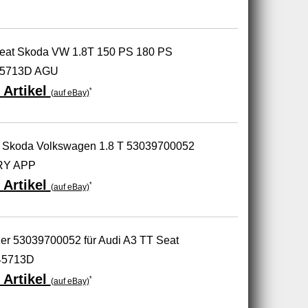
 Seat Skoda VW 1.8T 150 PS 180 PS
45713D AGU
 Artikel
*
(auf eBay)
t Skoda Volkswagen 1.8 T 53039700052
RY APP
 Artikel
*
(auf eBay)
er 53039700052 für Audi A3 TT Seat
45713D
 Artikel
*
(auf eBay)