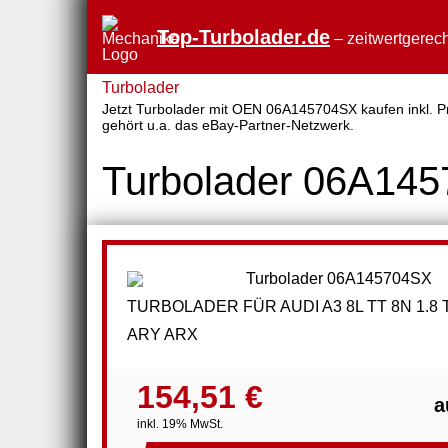
Top-Turbolader.de
– zeitwertgerech
Turbolader
Jetzt Turbolader mit OEN 06A145704SX kaufen inkl. Pre
gehört u.a. das eBay-Partner-Netzwerk.
Turbolader 06A14
TURBOLADER FÜR AUDI A3 8L TT 8N 1.8
ARY ARX
154,51 €
a
inkl. 19% MwSt.