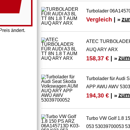
Turbolader 06A14570
Vergleich
| »
zu
reis ändert.
ATEC TURBOLADER 
AUQ ARY ARX
zum
158,37 €
| »
Turbolader für Aud
APP AWU AWV 5303
zum
194,30 €
| »
Turbo VW Golf 1.8 
053 53039700053 5