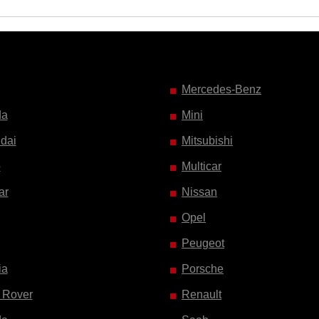
Mercedes-Benz
da
Mini
dai
Mitsubishi
o
Multicar
ar
Nissan
Opel
Peugeot
ia
Porsche
 Rover
Renault