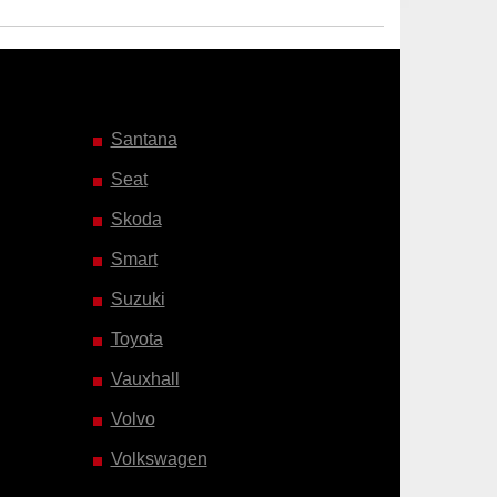
Santana
Seat
Skoda
Smart
Suzuki
Toyota
Vauxhall
Volvo
Volkswagen