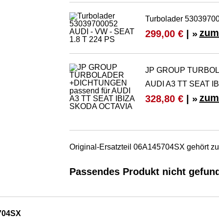
Turbolader 53039700
zum
299,00 €
| »
JP GROUP TURBOLA
AUDI A3 TT SEAT I
zum
328,80 €
| »
Original-Ersatzteil 06A145704SX gehört z
Passendes Produkt nicht gefun
704SX