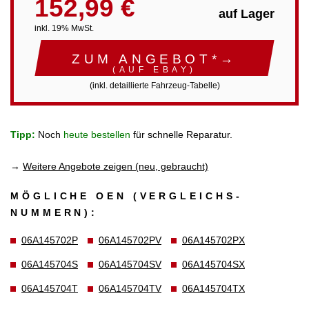
152,99 €
auf Lager
inkl. 19% MwSt.
ZUM ANGEBOT*→
(AUF EBAY)
(inkl. detaillierte Fahrzeug-Tabelle)
Tipp:
Noch
heute bestellen
für schnelle Reparatur.
→
Weitere Angebote zeigen (neu, gebraucht)
MÖGLICHE OEN (VERGLEICHS­
NUMMERN):
06A145702P
06A145702PV
06A145702PX
06A145704S
06A145704SV
06A145704SX
06A145704T
06A145704TV
06A145704TX