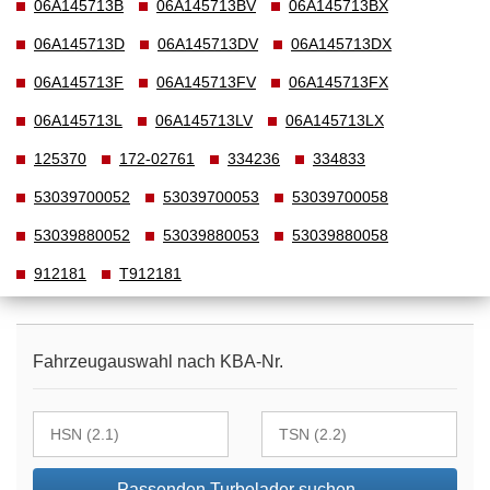
06A145713B
06A145713BV
06A145713BX
06A145713D
06A145713DV
06A145713DX
06A145713F
06A145713FV
06A145713FX
06A145713L
06A145713LV
06A145713LX
125370
172-02761
334236
334833
53039700052
53039700053
53039700058
53039880052
53039880053
53039880058
912181
T912181
Fahrzeugauswahl nach KBA-Nr.
Passenden Turbolader suchen…