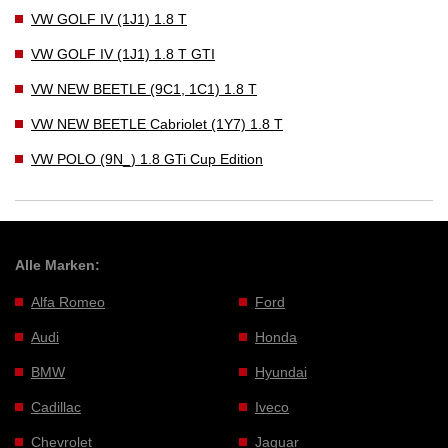
VW GOLF IV (1J1) 1.8 T
VW GOLF IV (1J1) 1.8 T GTI
VW NEW BEETLE (9C1, 1C1) 1.8 T
VW NEW BEETLE Cabriolet (1Y7) 1.8 T
VW POLO (9N_) 1.8 GTi Cup Edition
Alle Marken:
Alfa Romeo
Ford
Audi
Honda
BMW
Hyundai
Cadillac
Iveco
Chevrolet
Jaguar