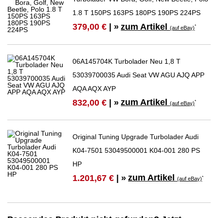
1.8 T 150PS 163PS 180PS 190PS 224PS
zum Artikel
379,00 €
| »
*
(auf eBay)
06A145704K Turbolader Neu 1,8 T
53039700035 Audi Seat VW AGU AJQ APP
AQA AQX AYP
zum Artikel
832,00 €
| »
*
(auf eBay)
Original Tuning Upgrade Turbolader Audi
K04-7501 53049500001 K04-001 280 PS
HP
zum Artikel
1.201,67 €
| »
*
(auf eBay)