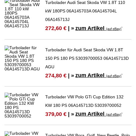
Turbolader Audi Seat Skoda VW 1.8T 110
kW 180PS 06A145703A 06A145704L
06A145713J
zum Artikel
272,60 €
| »
*
(auf eBay)
Turbolader für Audi Seat Skoda VW 1.8T
150 PS 180 PS 53039700053 06A145713D
AGU
zum Artikel
274,80 €
| »
*
(auf eBay)
Turbolader VW Polo GTi Cup Edition 132
KW 180 PS 06A145713D 53039700052
zum Artikel
379,00 €
| »
*
(auf eBay)
Turbolader VW Bora, Golf, New Beetle, Polo