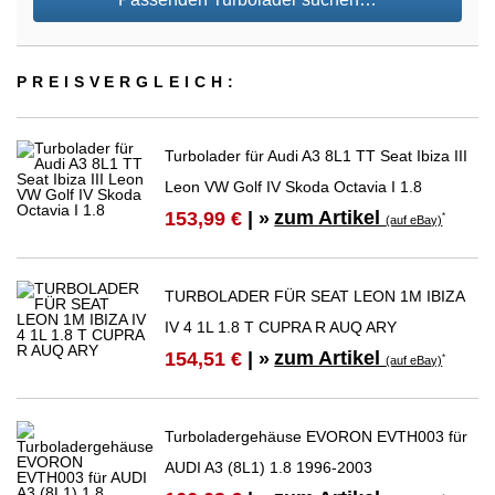
PREIS­VER­GLEICH:
Turbolader für Audi A3 8L1 TT Seat Ibiza III
Leon VW Golf IV Skoda Octavia I 1.8
zum Artikel
153,99 €
| »
*
(auf eBay)
TURBOLADER FÜR SEAT LEON 1M IBIZA
IV 4 1L 1.8 T CUPRA R AUQ ARY
zum Artikel
154,51 €
| »
*
(auf eBay)
Turboladergehäuse EVORON EVTH003 für
AUDI A3 (8L1) 1.8 1996-2003