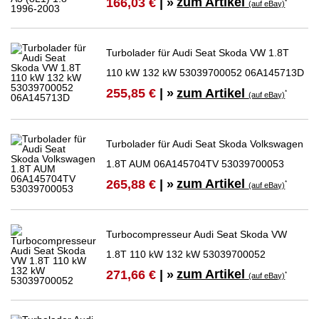
zum Artikel
166,03 €
| »
*
(auf eBay)
Turbolader für Audi Seat Skoda VW 1.8T
110 kW 132 kW 53039700052 06A145713D
zum Artikel
255,85 €
| »
*
(auf eBay)
Turbolader für Audi Seat Skoda Volkswagen
1.8T AUM 06A145704TV 53039700053
zum Artikel
265,88 €
| »
*
(auf eBay)
Turbocompresseur Audi Seat Skoda VW
1.8T 110 kW 132 kW 53039700052
zum Artikel
271,66 €
| »
*
(auf eBay)