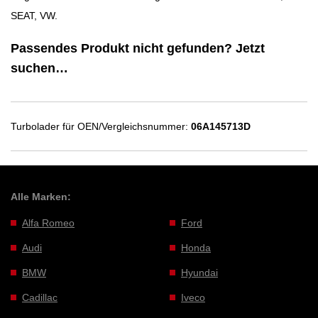
SEAT, VW.
Passendes Produkt nicht gefunden? Jetzt
suchen…
Turbolader für OEN/Vergleichsnummer:
06A145713D
Alle Marken:
Alfa Romeo
Ford
Audi
Honda
BMW
Hyundai
Cadillac
Iveco