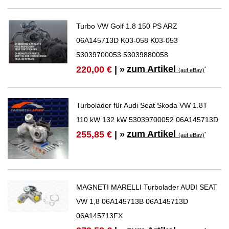
Turbo VW Golf 1.8 150 PS ARZ
06A145713D K03-058 K03-053
53039700053 53039880058
zum Artikel
220,00 €
| »
*
(auf eBay)
Turbolader für Audi Seat Skoda VW 1.8T
110 kW 132 kW 53039700052 06A145713D
zum Artikel
255,85 €
| »
*
(auf eBay)
MAGNETI MARELLI Turbolader AUDI SEAT
VW 1,8 06A145713B 06A145713D
06A145713FX