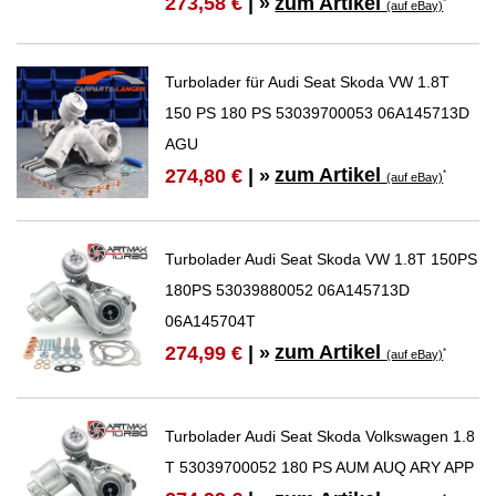
zum Artikel
273,58 €
| »
*
(auf eBay)
Turbolader für Audi Seat Skoda VW 1.8T
150 PS 180 PS 53039700053 06A145713D
AGU
zum Artikel
274,80 €
| »
*
(auf eBay)
Turbolader Audi Seat Skoda VW 1.8T 150PS
180PS 53039880052 06A145713D
06A145704T
zum Artikel
274,99 €
| »
*
(auf eBay)
Turbolader Audi Seat Skoda Volkswagen 1.8
T 53039700052 180 PS AUM AUQ ARY APP