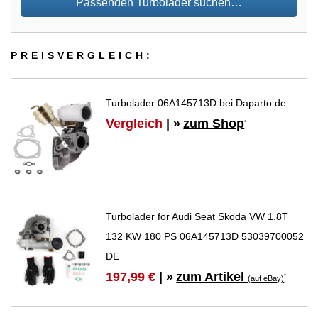
Passenden Turbolader suchen…
PREIS­VER­GLEICH:
Turbolader 06A145713D bei Daparto.de
Vergleich
| »
zum Shop
*
Turbolader for Audi Seat Skoda VW 1.8T
132 KW 180 PS 06A145713D 53039700052
DE
zum Artikel
197,99 €
| »
*
(auf eBay)