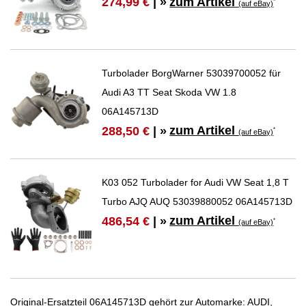
zum Artikel
274,99 €
| »
*
(auf eBay)
Turbolader BorgWarner 53039700052 für
Audi A3 TT Seat Skoda VW 1.8
06A145713D
zum Artikel
288,50 €
| »
*
(auf eBay)
K03 052 Turbolader for Audi VW Seat 1,8 T
Turbo AJQ AUQ 53039880052 06A145713D
zum Artikel
486,54 €
| »
*
(auf eBay)
Original-Ersatzteil 06A145713D gehört zur Automarke: AUDI,