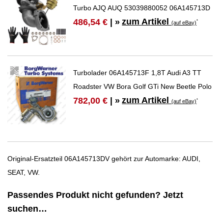
Turbo AJQ AUQ 53039880052 06A145713D
zum Artikel
486,54 €
| »
*
(auf eBay)
Turbolader 06A145713F 1,8T Audi A3 TT
Roadster VW Bora Golf GTi New Beetle Polo
zum Artikel
782,00 €
| »
*
(auf eBay)
Original-Ersatzteil 06A145713DV gehört zur Automarke: AUDI,
SEAT, VW.
Passendes Produkt nicht gefunden? Jetzt
suchen…