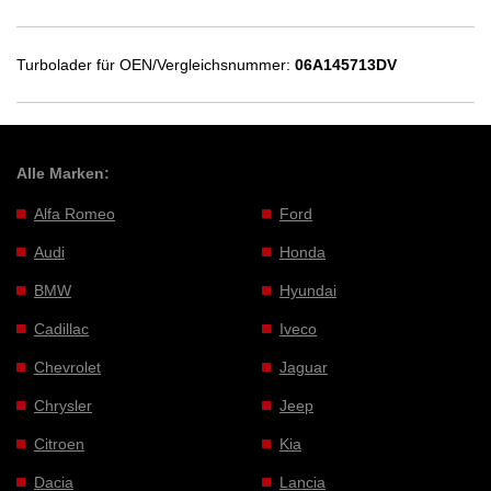
Turbolader für OEN/Vergleichsnummer:
06A145713DV
Alle Marken:
Alfa Romeo
Ford
Audi
Honda
BMW
Hyundai
Cadillac
Iveco
Chevrolet
Jaguar
Chrysler
Jeep
Citroen
Kia
Dacia
Lancia