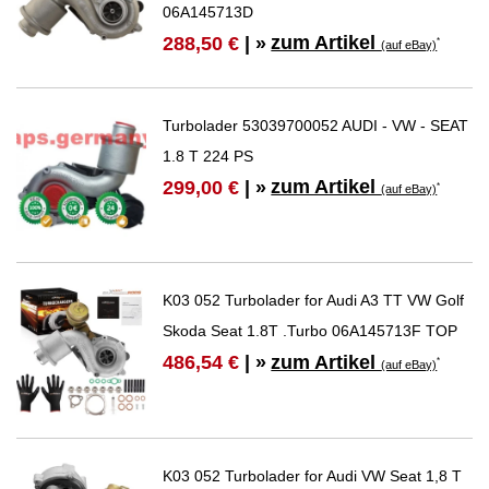
06A145713D
zum Artikel
288,50 €
| »
*
(auf eBay)
Turbolader 53039700052 AUDI - VW - SEAT
1.8 T 224 PS
zum Artikel
299,00 €
| »
*
(auf eBay)
K03 052 Turbolader for Audi A3 TT VW Golf
Skoda Seat 1.8T .Turbo 06A145713F TOP
zum Artikel
486,54 €
| »
*
(auf eBay)
K03 052 Turbolader for Audi VW Seat 1,8 T