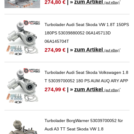
zum Artikel
274,80 €
| »
*
(auf eBay)
Turbolader Audi Seat Skoda VW 1.8T 150PS
180PS 53039880052 06A145713D
06A145704T
zum Artikel
274,99 €
| »
*
(auf eBay)
Turbolader Audi Seat Skoda Volkswagen 1.8
T 53039700052 180 PS AUM AUQ ARY APP
zum Artikel
274,99 €
| »
*
(auf eBay)
Turbolader BorgWarner 53039700052 für
Audi A3 TT Seat Skoda VW 1.8