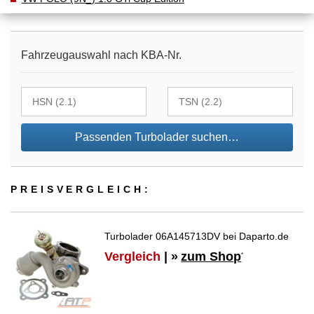
Fahrzeugauswahl nach KBA-Nr.
Passenden Turbolader suchen…
PREIS­VER­GLEICH:
Turbolader 06A145713DV bei Daparto.de
Vergleich
| »
zum Shop
*