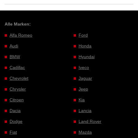
Alle Marken:
Alfa Romeo
Ford
Audi
Honda
BMW
Hyundai
Cadillac
Iveco
Chevrolet
Jaguar
Chrysler
Jeep
Citroen
Kia
Dacia
Lancia
Dodge
Land Rover
Fiat
Mazda