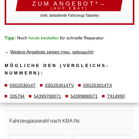
ZUM ANGEBOT*→
(AUF EBAY)
(inkl. detaillierte Fahrzeug-Tabelle)
Tipp:
Noch
heute bestellen
für schnelle Reparatur.
→
Weitere Angebote zeigen (neu, gebraucht)
MÖGLICHE OEN (VERGLEICHS­
NUMMERN):
03G253014T
03G253014TV
03G253014TX
335794
54399700071
54399880071
T914990
Fahrzeugauswahl nach KBA-Nr.