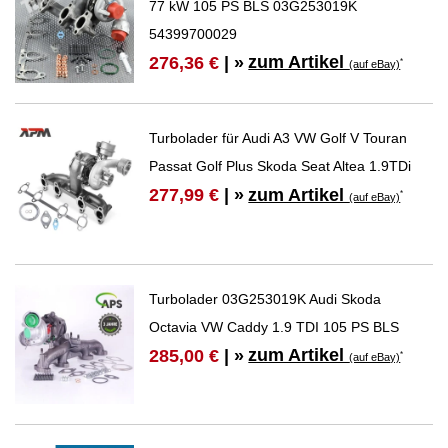
77 kW 105 PS BLS 03G253019K
54399700029
zum Artikel
276,36 €
| »
*
(auf eBay)
Turbolader für Audi A3 VW Golf V Touran
Passat Golf Plus Skoda Seat Altea 1.9TDi
zum Artikel
277,99 €
| »
*
(auf eBay)
Turbolader 03G253019K Audi Skoda
Octavia VW Caddy 1.9 TDI 105 PS BLS
zum Artikel
285,00 €
| »
*
(auf eBay)