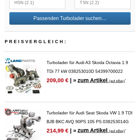
Passenden Turbolader suchen…
PREIS­VER­GLEICH:
Turbolader für Audi A3 Skoda Octavia 1.9
TDi 77 kW 038253010D 54399700022
zum Artikel
209,00 €
| »
*
(auf eBay)
Turbolader für Audi Seat Skoda VW 1.9 TDI
BJB BKC AVQ 90PS 105 PS 038253014G
zum Artikel
214,99 €
| »
*
(auf eBay)