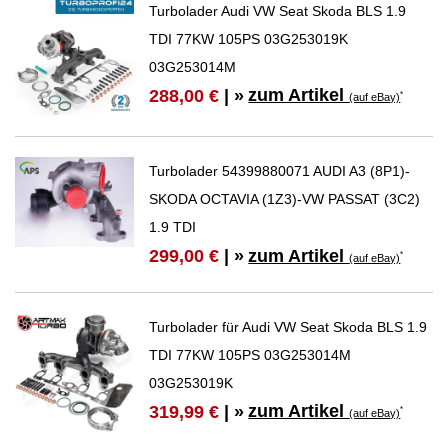
Turbolader Audi VW Seat Skoda BLS 1.9
TDI 77KW 105PS 03G253019K
03G253014M
zum Artikel
288,00 €
| »
*
(auf eBay)
Turbolader 54399880071 AUDI A3 (8P1)-
SKODA OCTAVIA (1Z3)-VW PASSAT (3C2)
1.9 TDI
zum Artikel
299,00 €
| »
*
(auf eBay)
Turbolader für Audi VW Seat Skoda BLS 1.9
TDI 77KW 105PS 03G253014M
03G253019K
zum Artikel
319,99 €
| »
*
(auf eBay)