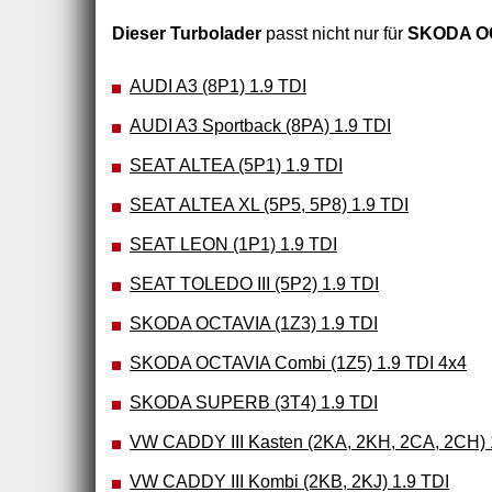
Dieser Turbolader
passt nicht nur für
SKODA OC
AUDI A3 (8P1) 1.9 TDI
AUDI A3 Sportback (8PA) 1.9 TDI
SEAT ALTEA (5P1) 1.9 TDI
SEAT ALTEA XL (5P5, 5P8) 1.9 TDI
SEAT LEON (1P1) 1.9 TDI
SEAT TOLEDO III (5P2) 1.9 TDI
SKODA OCTAVIA (1Z3) 1.9 TDI
SKODA OCTAVIA Combi (1Z5) 1.9 TDI 4x4
SKODA SUPERB (3T4) 1.9 TDI
VW CADDY III Kasten (2KA, 2KH, 2CA, 2CH) 
VW CADDY III Kombi (2KB, 2KJ) 1.9 TDI