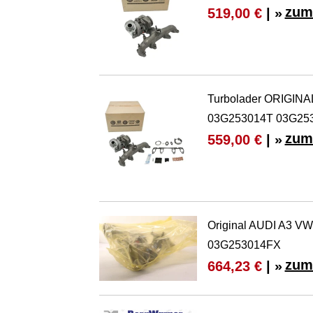
zum
519,00 €
| »
Turbolader ORIGINAL
03G253014T 03G25
zum
559,00 €
| »
Original AUDI A3 VW 
03G253014FX
zum
664,23 €
| »