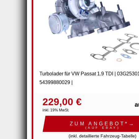
Turbolader für VW Passat 1.9 TDI | 03G2530
54399880029 |
229,00 €
a
inkl. 19% MwSt.
ZUM ANGEBOT*→
(AUF EBAY)
(inkl. detaillierte Fahrzeug-Tabelle)