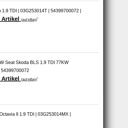
n 1.9 TDI | 03G253014T | 54399700072 |
 Artikel
*
(auf eBay)
 VW Seat Skoda BLS 1.9 TDI 77KW
 54399700072
 Artikel
*
(auf eBay)
ctavia II 1.9 TDI | 03G253014MX |