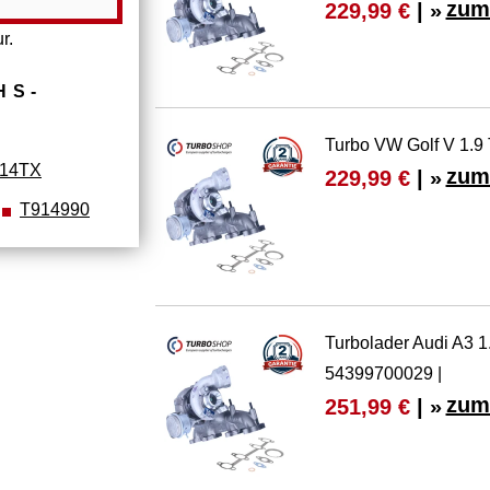
zum
229,99 €
| »
r.
HS­
Turbo VW Golf V 1.9
14TX
zum
229,99 €
| »
T914990
Turbolader Audi A3 
54399700029 |
zum
251,99 €
| »