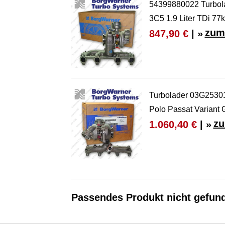
54399880022 Turbol
3C5 1.9 Liter TDi 77
zum
847,90 €
| »
Turbolader 03G25301
Polo Passat Variant G
zu
1.060,40 €
| »
Passendes Produkt nicht gefun