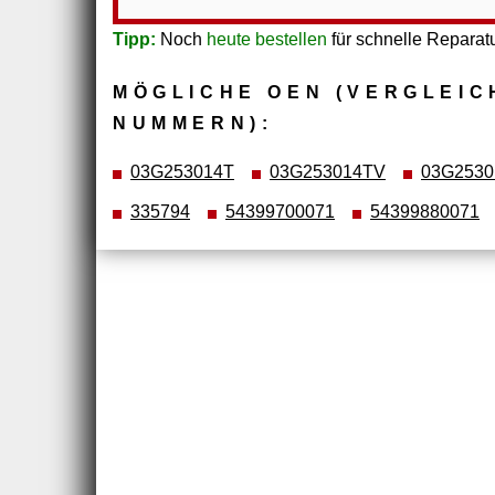
Tipp:
Noch
heute bestellen
für schnelle Reparatu
MÖGLICHE OEN (VERGLEIC
NUMMERN):
03G253014T
03G253014TV
03G2530
335794
54399700071
54399880071