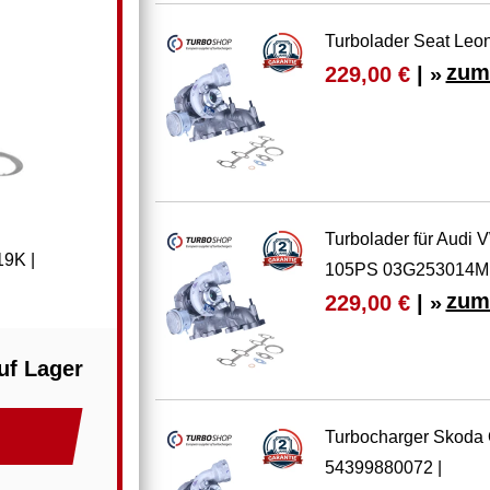
Turbolader Seat Leo
zum
229,00 €
| »
Turbolader für Audi
19K |
105PS 03G253014M
zum
229,00 €
| »
uf Lager
Turbocharger Skoda O
54399880072 |