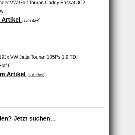
ader VW Golf Touran Caddy Passat 3C2
kw
 Artikel
*
(auf eBay)
9Jx VW Jetta Touran 105Ps 1.9 TDI
olf 6
m Artikel
*
(auf eBay)
den? Jetzt suchen…