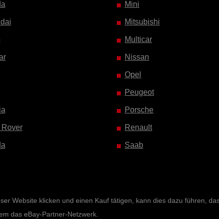
da
Mini
dai
Mitsubishi
o
Multicar
ar
Nissan
Opel
Peugeot
ia
Porsche
 Rover
Renault
da
Saab
r Website klicken und einen Kauf tätigen, kann dies dazu führen, dass 
rem das eBay-Partner-Netzwerk.