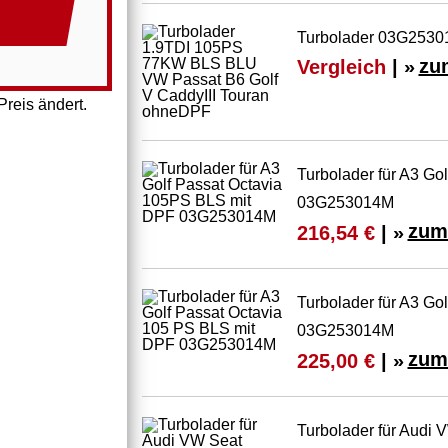
Turbolader 03G25301
Vergleich
| »
zu
reis ändert.
Turbolader für A3 Go
03G253014M
zum
216,54 €
| »
Turbolader für A3 Go
03G253014M
zum
225,00 €
| »
Turbolader für Audi