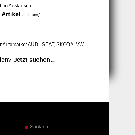
 im Austausch
 Artikel
*
(auf eBay)
zur Automarke: AUDI, SEAT, SKODA, VW.
den? Jetzt suchen…
Santana