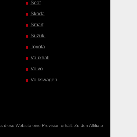
Seat
Skoda
Smart
Suzuki
Toyota
Vauxhall
Volvo
Volkswagen
diese Website eine Provision erhält. Zu den Affiliate-