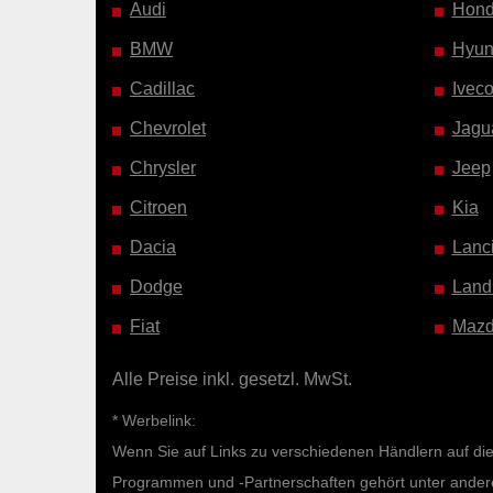
Audi
Hon
BMW
Hyun
Cadillac
Ivec
Chevrolet
Jagu
Chrysler
Jeep
Citroen
Kia
Dacia
Lanc
Dodge
Land
Fiat
Maz
Alle Preise inkl. gesetzl. MwSt.
* Werbelink:
Wenn Sie auf Links zu verschiedenen Händlern auf diese
Programmen und -Partnerschaften gehört unter ande