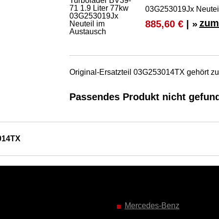
03G253019Jx Neuteil
zum
885,60 €
| »
Original-Ersatzteil 03G253014TX gehört 
Passendes Produkt nicht gefun
014TX
Mercedes-Benz