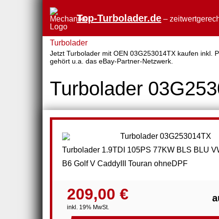
Top-Turbolader.de
– zeitwertgerech
Turbolader
Jetzt Turbolader mit OEN 03G253014TX kaufen inkl. Pr
gehört u.a. das eBay-Partner-Netzwerk.
Turbolader 03G25
Turbolader 1.9TDI 105PS 77KW BLS BLU V
B6 Golf V CaddyIII Touran ohneDPF
209,00 €
a
inkl. 19% MwSt.