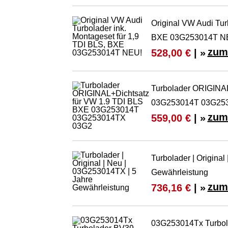
Original VW Audi Tur
BXE 03G253014T N
zum
528,00 €
| »
Turbolader ORIGINAL
03G253014T 03G25
zum
559,00 €
| »
Turbolader | Origina
Gewährleistung
zum
736,16 €
| »
03G253014Tx Turbola