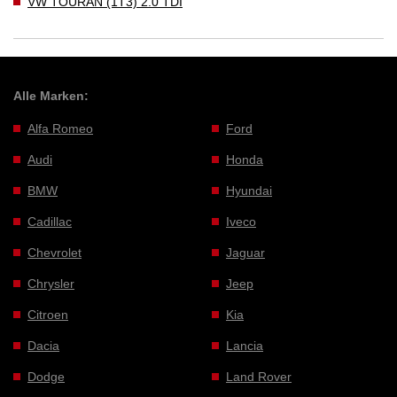
VW TOURAN (1T3) 2.0 TDI
Alle Marken:
Alfa Romeo
Ford
Audi
Honda
BMW
Hyundai
Cadillac
Iveco
Chevrolet
Jaguar
Chrysler
Jeep
Citroen
Kia
Dacia
Lancia
Dodge
Land Rover