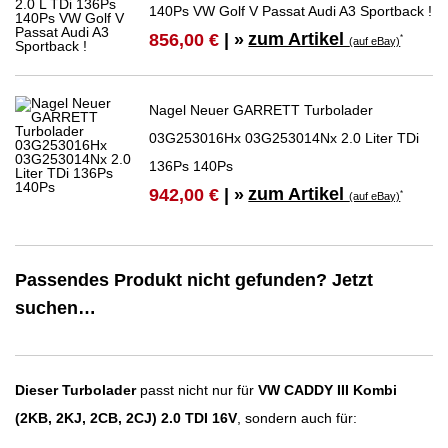
140Ps VW Golf V Passat Audi A3 Sportback !
zum Artikel
856,00 €
| »
*
(auf eBay)
Nagel Neuer GARRETT Turbolader
03G253016Hx 03G253014Nx 2.0 Liter TDi
136Ps 140Ps
zum Artikel
942,00 €
| »
*
(auf eBay)
Passendes Produkt nicht gefunden? Jetzt
suchen…
Dieser Turbolader
passt nicht nur für
VW CADDY III Kombi
(2KB, 2KJ, 2CB, 2CJ) 2.0 TDI 16V
, sondern auch für: