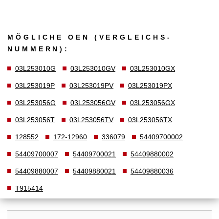
MÖGLICHE OEN (VERGLEICHS­
NUMMERN):
03L253010G
03L253010GV
03L253010GX
03L253019P
03L253019PV
03L253019PX
03L253056G
03L253056GV
03L253056GX
03L253056T
03L253056TV
03L253056TX
128552
172-12960
336079
54409700002
54409700007
54409700021
54409880002
54409880007
54409880021
54409880036
T915414