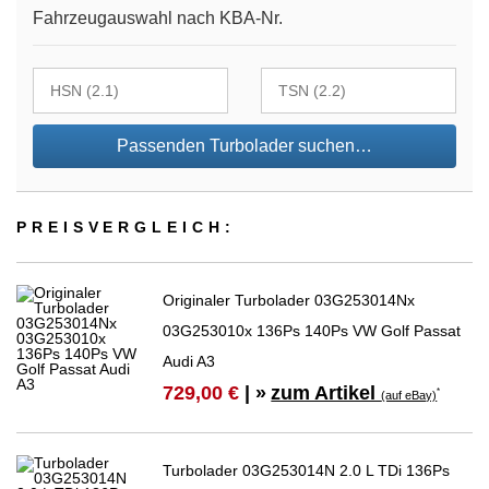
Fahrzeugauswahl nach KBA-Nr.
Passenden Turbolader suchen…
PREIS­VER­GLEICH:
Originaler Turbolader 03G253014Nx
03G253010x 136Ps 140Ps VW Golf Passat
Audi A3
zum Artikel
729,00 €
| »
*
(auf eBay)
Turbolader 03G253014N 2.0 L TDi 136Ps