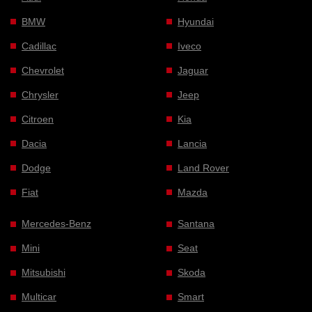
BMW
Hyundai
Cadillac
Iveco
Chevrolet
Jaguar
Chrysler
Jeep
Citroen
Kia
Dacia
Lancia
Dodge
Land Rover
Fiat
Mazda
Mercedes-Benz
Santana
Mini
Seat
Mitsubishi
Skoda
Multicar
Smart