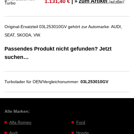
zum Artikel
1.131,40 €
| »
*
(auf eBay)
Original-Ersatzteil 03L253010GV gehört zur Automarke: AUDI,
SEAT, SKODA, VW.
Passendes Produkt nicht gefunden? Jetzt
suchen…
Turbolader für OEN/Vergleichsnummer:
03L253010GV
Alle Marken:
Alfa Romeo
Ford
Audi
Honda