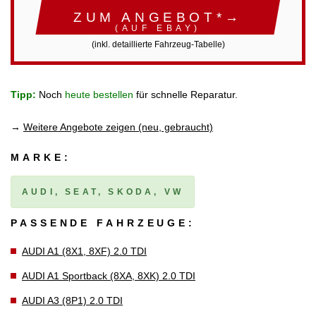
ZUM ANGEBOT*→
(AUF EBAY)
(inkl. detaillierte Fahrzeug-Tabelle)
Tipp:
Noch
heute bestellen
für schnelle Reparatur.
→
Weitere Angebote zeigen (neu, gebraucht)
MARKE:
AUDI, SEAT, SKODA, VW
PASSENDE FAHRZEUGE:
AUDI A1 (8X1, 8XF) 2.0 TDI
AUDI A1 Sportback (8XA, 8XK) 2.0 TDI
AUDI A3 (8P1) 2.0 TDI