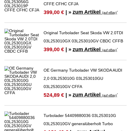
CFFE CFHC CFJA
zum Artikel
399,00 €
| »
*
(auf eBay)
Original Turbolader Seat Skoda VW 2.0TDI
03L253010GX 03L253010GV CBDC CFFB
zum Artikel
399,00 €
| »
*
(auf eBay)
OE Germany Turbolader VW SKODA AUDI
2,0 03L253010G 03L253010GU
03L253010GV CFFA
zum Artikel
524,89 €
| »
*
(auf eBay)
Turbolader 54409880036 03L253010G
03L253010GV generalüberholt Turbo