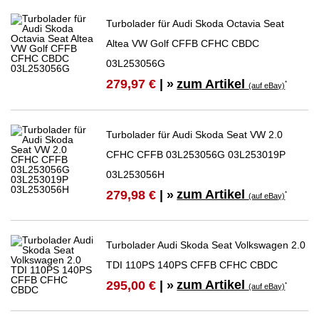
Turbolader für Audi Skoda Octavia Seat
Altea VW Golf CFFB CFHC CBDC
03L253056G
zum Artikel
279,97 €
| »
*
(auf eBay)
Turbolader für Audi Skoda Seat VW 2.0
CFHC CFFB 03L253056G 03L253019P
03L253056H
zum Artikel
279,98 €
| »
*
(auf eBay)
Turbolader Audi Skoda Seat Volkswagen 2.0
TDI 110PS 140PS CFFB CFHC CBDC
zum Artikel
295,00 €
| »
*
(auf eBay)