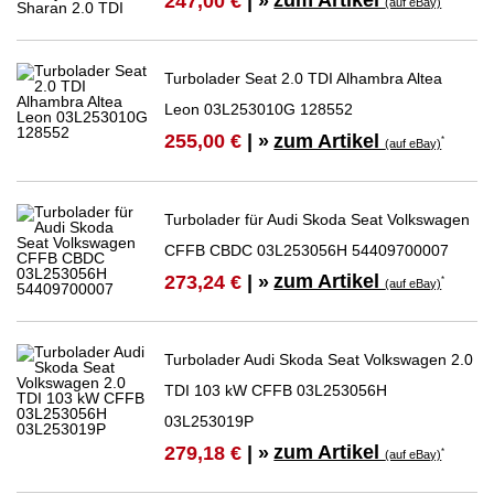
zum Artikel
247,00 €
| »
(auf eBay)
Turbolader Seat 2.0 TDI Alhambra Altea
Leon 03L253010G 128552
zum Artikel
255,00 €
| »
*
(auf eBay)
Turbolader für Audi Skoda Seat Volkswagen
CFFB CBDC 03L253056H 54409700007
zum Artikel
273,24 €
| »
*
(auf eBay)
Turbolader Audi Skoda Seat Volkswagen 2.0
TDI 103 kW CFFB 03L253056H
03L253019P
zum Artikel
279,18 €
| »
*
(auf eBay)