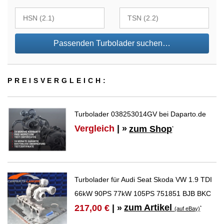
Passenden Turbolader suchen…
PREIS­VER­GLEICH:
Turbolader 038253014GV bei Daparto.de
Vergleich
| »
zum Shop
*
Turbolader für Audi Seat Skoda VW 1.9 TDI
66kW 90PS 77kW 105PS 751851 BJB BKC
zum Artikel
217,00 €
| »
*
(auf eBay)