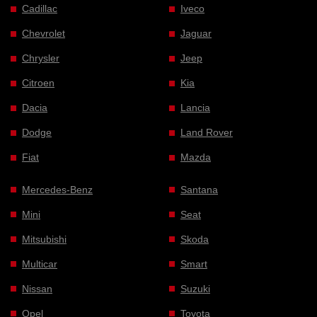
Cadillac
Iveco
Chevrolet
Jaguar
Chrysler
Jeep
Citroen
Kia
Dacia
Lancia
Dodge
Land Rover
Fiat
Mazda
Mercedes-Benz
Santana
Mini
Seat
Mitsubishi
Skoda
Multicar
Smart
Nissan
Suzuki
Opel
Toyota