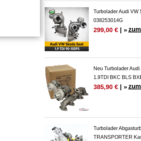
Turbolader Audi VW 
038253014G
zum
299,00 €
| »
Neu Turbolader Audi
1.9TDI BKC BLS BX
zum
385,90 €
| »
Turbolader Abgastur
TRANSPORTER Kas