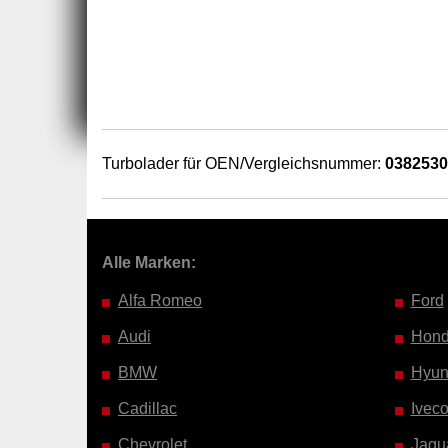
Turbolader für OEN/Vergleichsnummer:
038253
Alle Marken:
Alfa Romeo
Ford
Audi
Hon
BMW
Hyun
Cadillac
Ivec
Chevrolet
Jagu