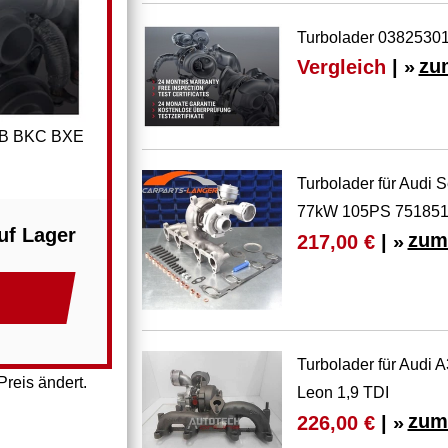
Turbolader 03825301
Vergleich
| »
zu
BJB BKC BXE
Turbolader für Audi
77kW 105PS 75185
uf Lager
zum
217,00 €
| »
Turbolader für Audi 
reis ändert.
Leon 1,9 TDI
zum
226,00 €
| »