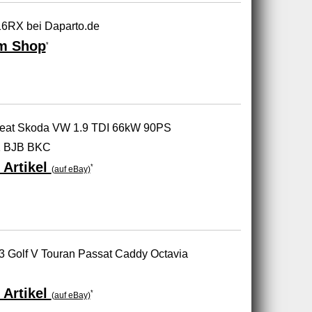
6RX bei Daparto.de
m Shop
*
 Seat Skoda VW 1.9 TDI 66kW 90PS
1 BJB BKC
 Artikel
*
(auf eBay)
A3 Golf V Touran Passat Caddy Octavia
 Artikel
*
(auf eBay)