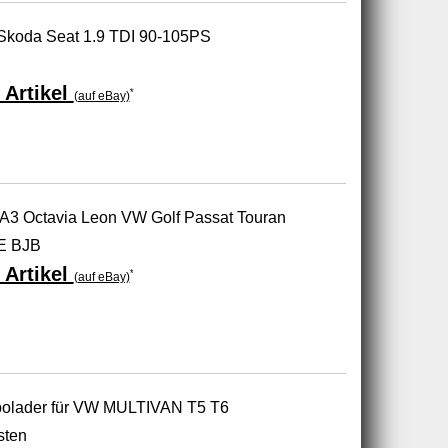
Skoda Seat 1.9 TDI 90-105PS
 Artikel
*
(auf eBay)
 A3 Octavia Leon VW Golf Passat Touran
E BJB
 Artikel
*
(auf eBay)
bolader für VW MULTIVAN T5 T6
ten