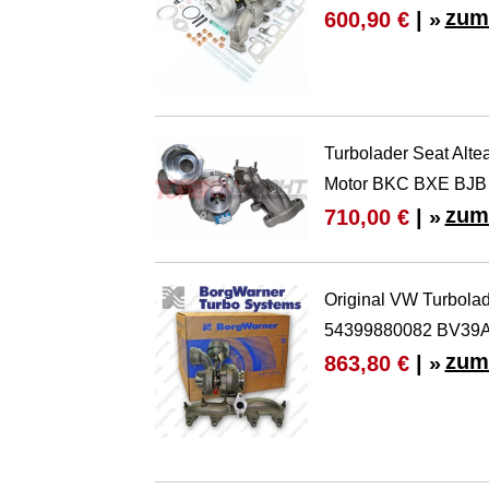
zum
600,90 €
| »
Turbolader Seat Alt
Motor BKC BXE BJB
zum
710,00 €
| »
Original VW Turbol
54399880082 BV39A
zum
863,80 €
| »