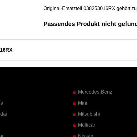
Original-Ersatzteil 038253016RX gehört 
Passendes Produkt nicht gefun
016RX
Mercedes-Benz
da
Mini
dai
Mitsubishi
o
Multicar
ar
Nissan