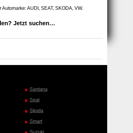
zur Automarke: AUDI, SEAT, SKODA, VW.
den? Jetzt suchen…
Santana
Seat
Skoda
Smart
Suzuki