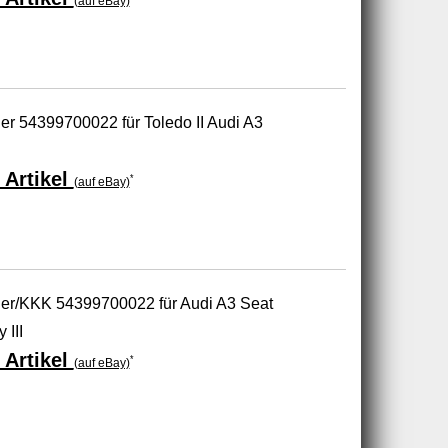
(auf eBay)
r 54399700022 für Toledo II Audi A3
 Artikel
*
(auf eBay)
er/KKK 54399700022 für Audi A3 Seat
III
 Artikel
*
(auf eBay)