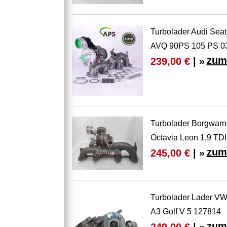
Turbolader Audi Sea
AVQ 90PS 105 PS 0
zum
239,00 €
| »
Turbolader Borgwarn
Octavia Leon 1,9 TDI
zum
245,00 €
| »
Turbolader Lader VW
A3 Golf V 5 127814
zum
249,00 €
| »