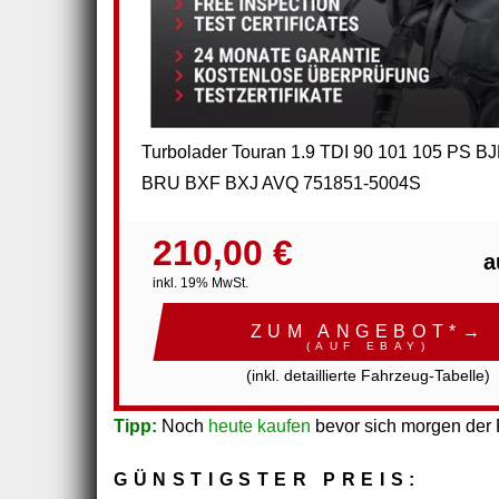
Turbolader Touran 1.9 TDI 90 101 105 PS 
BRU BXF BXJ AVQ 751851-5004S
210,00 €
a
inkl. 19% MwSt.
ZUM ANGEBOT*→
(AUF EBAY)
(inkl. detaillierte Fahrzeug-Tabelle)
Tipp:
Noch
heute kaufen
bevor sich morgen der P
GÜNSTIGSTER PREIS: