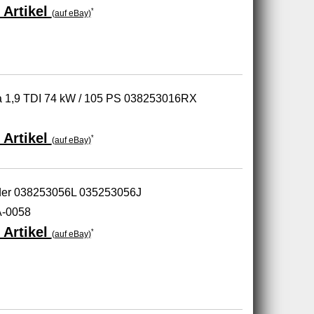
 Artikel
*
(auf eBay)
ea 1,9 TDI 74 kW / 105 PS 038253016RX
 Artikel
*
(auf eBay)
ader 038253056L 035253056J
-0058
 Artikel
*
(auf eBay)