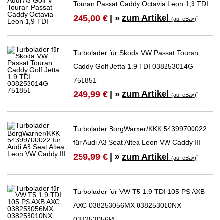
Touran Passat Caddy Octavia Leon 1,9 TDI
zum Artikel
245,00 €
| »
*
(auf eBay)
Turbolader für Skoda VW Passat Touran
Caddy Golf Jetta 1.9 TDI 038253014G
751851
zum Artikel
249,99 €
| »
*
(auf eBay)
Turbolader BorgWarner/KKK 54399700022
für Audi A3 Seat Altea Leon VW Caddy III
zum Artikel
259,99 €
| »
*
(auf eBay)
Turbolader für VW T5 1.9 TDI 105 PS AXB
AXC 038253056MX 038253010NX
038253056M