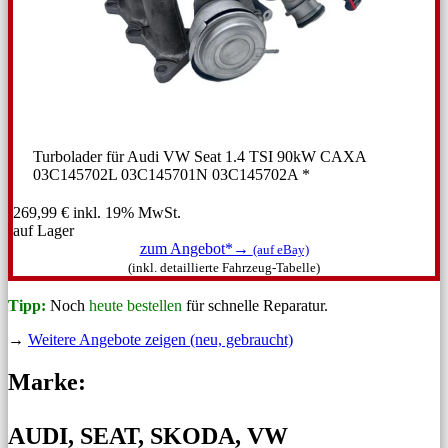
Turbolader für Audi VW Seat 1.4 TSI 90kW CAXA
03C145702L 03C145701N 03C145702A *
269,99 €
inkl. 19% MwSt.
auf Lager
zum Angebot*→
(auf eBay)
(inkl. detaillierte Fahrzeug-Tabelle)
Tipp:
Noch
heute bestellen
für schnelle Reparatur.
→
Weitere Angebote zeigen (neu, gebraucht)
Marke:
AUDI, SEAT, SKODA, VW