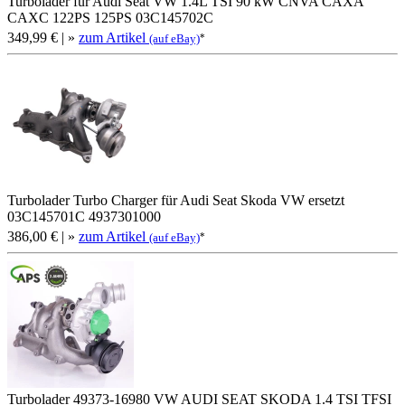
Turbolader für Audi Seat VW 1.4L TSI 90 kW CNVA CAXA
CAXC 122PS 125PS 03C145702C
349,99 €
| »
zum Artikel
*
(auf eBay)
Turbolader Turbo Charger für Audi Seat Skoda VW ersetzt
03C145701C 4937301000
386,00 €
| »
zum Artikel
*
(auf eBay)
Turbolader 49373-16980 VW AUDI SEAT SKODA 1.4 TSI TFSI