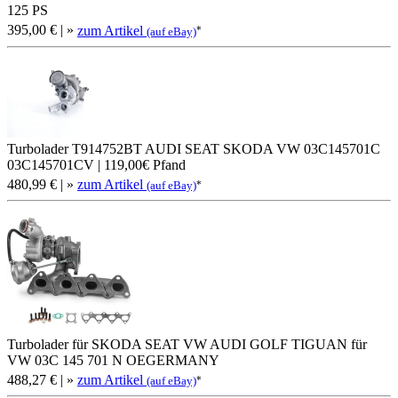
125 PS
395,00 €
| »
zum Artikel
*
(auf eBay)
Turbolader T914752BT AUDI SEAT SKODA VW 03C145701C
03C145701CV | 119,00€ Pfand
480,99 €
| »
zum Artikel
*
(auf eBay)
Turbolader für SKODA SEAT VW AUDI GOLF TIGUAN für
VW 03C 145 701 N OEGERMANY
488,27 €
| »
zum Artikel
*
(auf eBay)