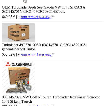
OEM Turbolader Audi Seat Skoda VW 1.4 TSI CAXA
03C145701N 03C145702C 03C145702L
649,95 €
| »
zum Artikel
*
(auf eBay)
Turbolader 49T7301005R 03C145701C 03C145701CV
generalüberholt Turbo
652,52 €
| »
zum Artikel
*
(auf eBay)
03C145702L VW Golf 6 Touran Turbolader Jetta Passat Scirocco
1.4 TSi kein Tausch