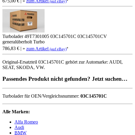
675,00 €
| »
zum Artikel
*
(auf eBay)
Turbolader 49T7301005 03C145701C 03C145701CV
generalüberholt Turbo
786,83 €
| »
zum Artikel
*
(auf eBay)
Original-Ersatzteil 03C145701C gehört zur Automarke: AUDI,
SEAT, SKODA, VW.
Passendes Produkt nicht gefunden? Jetzt suchen…
Turbolader für OEN/Vergleichsnummer:
03C145701C
Alle Marken:
Alfa Romeo
Audi
BMW