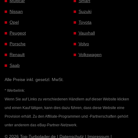
Multicar
Smart
Nissan
Suzuki
Opel
Toyota
Peugeot
Vauxhall
Porsche
Volvo
Renault
Volkswagen
Saab
Alle Preise inkl. gesetzl. MwSt.
* Werbelink:
Wenn Sie auf Links zu verschiedenen Händlern auf dieser Website klicken
und einen Kauf tätigen, kann dies dazu führen, dass diese Website eine
Provision erhält. Zu den Affiliate-Programmen und -Partnerschaften gehört
unter anderem das eBay-Partner-Netzwerk.
© 2026 Top-Turbolader.de |
Datenschutz
|
Impressum
|