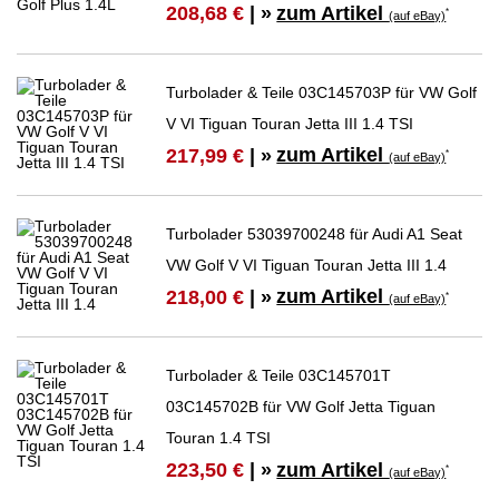
zum Artikel
208,68 €
| »
*
(auf eBay)
Turbolader & Teile 03C145703P für VW Golf
V VI Tiguan Touran Jetta III 1.4 TSI
zum Artikel
217,99 €
| »
*
(auf eBay)
Turbolader 53039700248 für Audi A1 Seat
VW Golf V VI Tiguan Touran Jetta III 1.4
zum Artikel
218,00 €
| »
*
(auf eBay)
Turbolader & Teile 03C145701T
03C145702B für VW Golf Jetta Tiguan
Touran 1.4 TSI
zum Artikel
223,50 €
| »
*
(auf eBay)