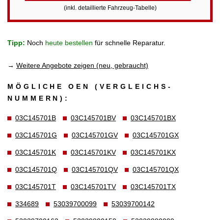
(inkl. detaillierte Fahrzeug-Tabelle)
Tipp:
Noch
heute bestellen
für schnelle Reparatur.
→
Weitere Angebote zeigen (neu, gebraucht)
MÖGLICHE OEN (VERGLEICHS­
NUMMERN):
03C145701B
03C145701BV
03C145701BX
03C145701G
03C145701GV
03C145701GX
03C145701K
03C145701KV
03C145701KX
03C145701Q
03C145701QV
03C145701QX
03C145701T
03C145701TV
03C145701TX
334689
53039700099
53039700142