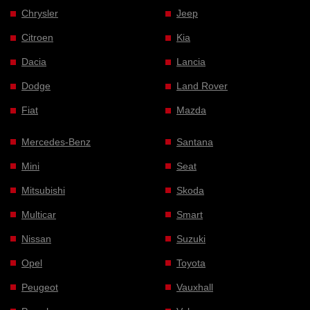
Chrysler
Jeep
Citroen
Kia
Dacia
Lancia
Dodge
Land Rover
Fiat
Mazda
Mercedes-Benz
Santana
Mini
Seat
Mitsubishi
Skoda
Multicar
Smart
Nissan
Suzuki
Opel
Toyota
Peugeot
Vauxhall