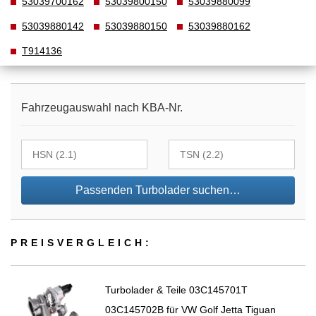
53039700162
53039800150
53039880099
53039880142
53039880150
53039880162
T914136
Fahrzeugauswahl nach KBA-Nr.
Passenden Turbolader suchen…
PREIS­VER­GLEICH:
Turbolader & Teile 03C145701T
03C145702B für VW Golf Jetta Tiguan