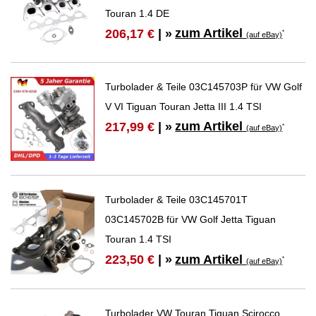
Touran 1.4 DE
zum Artikel
206,17 €
| »
*
(auf eBay)
Turbolader & Teile 03C145703P für VW Golf
V VI Tiguan Touran Jetta III 1.4 TSI
zum Artikel
217,99 €
| »
*
(auf eBay)
Turbolader & Teile 03C145701T
03C145702B für VW Golf Jetta Tiguan
Touran 1.4 TSI
zum Artikel
223,50 €
| »
*
(auf eBay)
Turbolader VW Touran Tiguan Scirocco