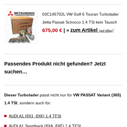
03C145702L VW Golf 6 Touran Turbolader
Jetta Passat Scirocco 1.4 TSi kein Tausch
zum Artikel
675,00 €
| »
*
(auf eBay)
Passendes Produkt nicht gefunden? Jetzt
suchen…
Dieser Turbolader
passt nicht nur für
VW PASSAT Variant (365)
1.4 TSI
, sondern auch für:
AUDI A1 (8X1, 8XK) 1.4 TFSI
AUDI A1 Sportback (8XA, 8XF) 1.4 TFSI