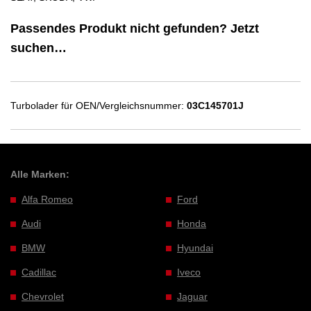
Passendes Produkt nicht gefunden? Jetzt
suchen…
Turbolader für OEN/Vergleichsnummer:
03C145701J
Alle Marken:
Alfa Romeo
Ford
Audi
Honda
BMW
Hyundai
Cadillac
Iveco
Chevrolet
Jaguar