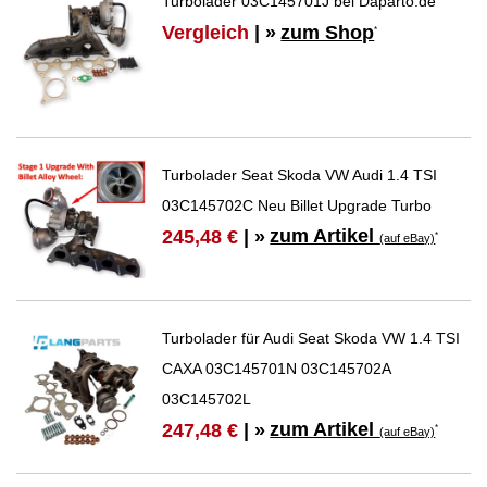
Turbolader 03C145701J bei Daparto.de
Vergleich
| »
zum Shop
*
Turbolader Seat Skoda VW Audi 1.4 TSI
03C145702C Neu Billet Upgrade Turbo
zum Artikel
245,48 €
| »
*
(auf eBay)
Turbolader für Audi Seat Skoda VW 1.4 TSI
CAXA 03C145701N 03C145702A
03C145702L
zum Artikel
247,48 €
| »
*
(auf eBay)