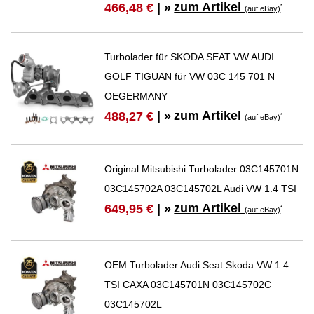
zum Artikel
466,48 €
| »
*
(auf eBay)
Turbolader für SKODA SEAT VW AUDI
GOLF TIGUAN für VW 03C 145 701 N
OEGERMANY
zum Artikel
488,27 €
| »
*
(auf eBay)
Original Mitsubishi Turbolader 03C145701N
03C145702A 03C145702L Audi VW 1.4 TSI
zum Artikel
649,95 €
| »
*
(auf eBay)
OEM Turbolader Audi Seat Skoda VW 1.4
TSI CAXA 03C145701N 03C145702C
03C145702L