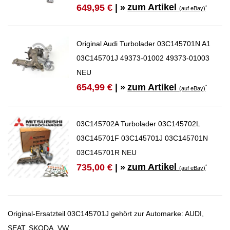
zum Artikel
649,95 €
| »
*
(auf eBay)
Original Audi Turbolader 03C145701N A1
03C145701J 49373-01002 49373-01003
NEU
zum Artikel
654,99 €
| »
*
(auf eBay)
03C145702A Turbolader 03C145702L
03C145701F 03C145701J 03C145701N
03C145701R NEU
zum Artikel
735,00 €
| »
*
(auf eBay)
Original-Ersatzteil 03C145701J gehört zur Automarke: AUDI,
SEAT, SKODA, VW.