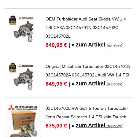
OEM Turbolader Audi Seat Skoda VW 1.4
TSI CAXA 03C145701N 03C145702C
03C145702L
zum Artikel
649,95 €
| »
*
(auf eBay)
Original Mitsubishi Turbolader 03C145701N
03C145702A 03C145702L Audi VW 1.4 TSI
zum Artikel
649,95 €
| »
*
(auf eBay)
03C145702L VW Golf 6 Touran Turbolader
Jetta Passat Scirocco 1.4 TSi kein Tausch
zum Artikel
675,00 €
| »
*
(auf eBay)