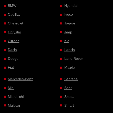
BMW
Hyundai
Cadillac
Iveco
Chevrolet
Jaguar
Chrysler
Jeep
Citroen
Kia
Dacia
Lancia
Dodge
Land Rover
Fiat
Mazda
Mercedes-Benz
Santana
Mini
Seat
Mitsubishi
Skoda
Multicar
Smart