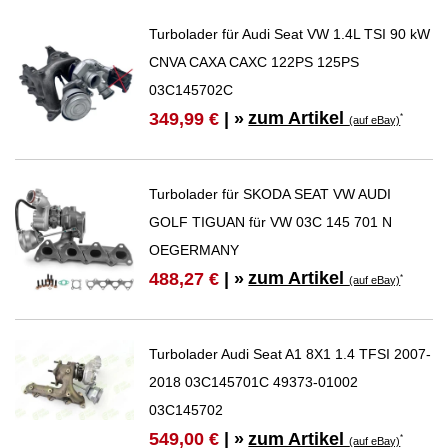
Turbolader für Audi Seat VW 1.4L TSI 90 kW
CNVA CAXA CAXC 122PS 125PS
03C145702C
zum Artikel
349,99 €
| »
*
(auf eBay)
Turbolader für SKODA SEAT VW AUDI
GOLF TIGUAN für VW 03C 145 701 N
OEGERMANY
zum Artikel
488,27 €
| »
*
(auf eBay)
Turbolader Audi Seat A1 8X1 1.4 TFSI 2007-
2018 03C145701C 49373-01002
03C145702
zum Artikel
549,00 €
| »
*
(auf eBay)