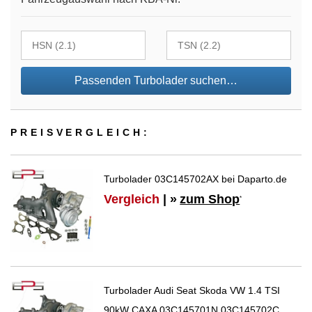
Passenden Turbolader suchen…
PREIS­VER­GLEICH:
Turbolader 03C145702AX bei Daparto.de
Vergleich
| »
zum Shop
*
Turbolader Audi Seat Skoda VW 1.4 TSI
90kW CAXA 03C145701N 03C145702C