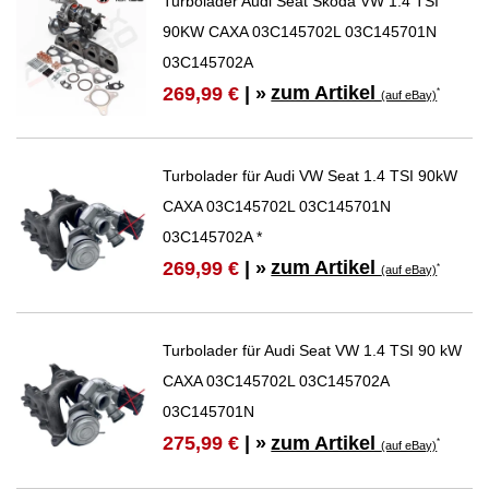
Turbolader Audi Seat Skoda VW 1.4 TSI
90KW CAXA 03C145702L 03C145701N
03C145702A
zum Artikel
269,99 €
| »
*
(auf eBay)
Turbolader für Audi VW Seat 1.4 TSI 90kW
CAXA 03C145702L 03C145701N
03C145702A *
zum Artikel
269,99 €
| »
*
(auf eBay)
Turbolader für Audi Seat VW 1.4 TSI 90 kW
CAXA 03C145702L 03C145702A
03C145701N
zum Artikel
275,99 €
| »
*
(auf eBay)