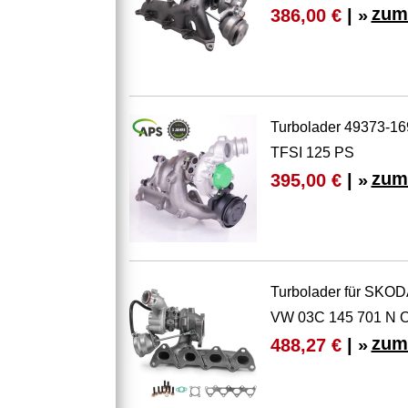
zum
386,00 €
| »
Turbolader 49373-1
TFSI 125 PS
zum
395,00 €
| »
Turbolader für SKO
VW 03C 145 701 
zum
488,27 €
| »