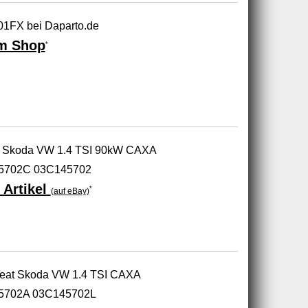
1FX bei Daparto.de
m Shop
*
at Skoda VW 1.4 TSI 90kW CAXA
5702C 03C145702
 Artikel
*
(auf eBay)
 Seat Skoda VW 1.4 TSI CAXA
5702A 03C145702L