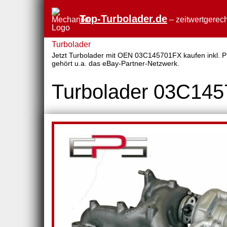
Top-Turbolader.de
– zeitwertgerech
Turbolader
Jetzt Turbolader mit OEN 03C145701FX kaufen inkl. Pr
gehört u.a. das eBay-Partner-Netzwerk.
Turbolader 03C14