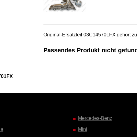
Original-Ersatzteil 03C145701FX gehört 
Passendes Produkt nicht gefun
701FX
Mercedes-Benz
da
Mini