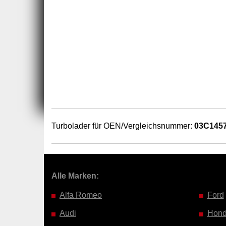
Turbolader für OEN/Vergleichsnummer:
03C145
Alle Marken:
Alfa Romeo
Ford
Audi
Hon