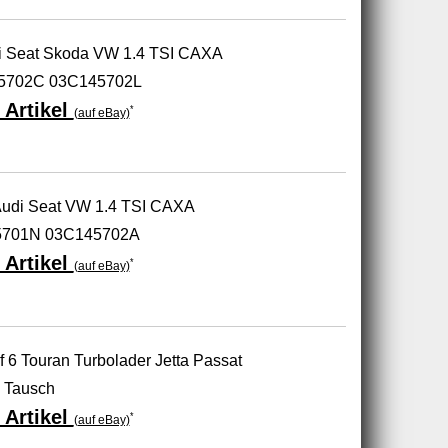
i Seat Skoda VW 1.4 TSI CAXA
5702C 03C145702L
 Artikel
*
(auf eBay)
Audi Seat VW 1.4 TSI CAXA
5701N 03C145702A
 Artikel
*
(auf eBay)
6 Touran Turbolader Jetta Passat
n Tausch
 Artikel
*
(auf eBay)