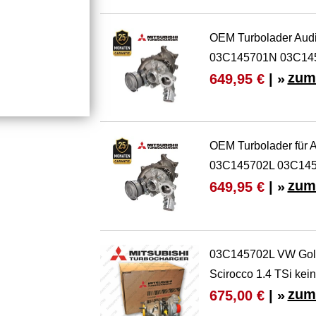
OEM Turbolader Aud
03C145701N 03C14
zum
649,95 €
| »
OEM Turbolader für 
03C145702L 03C14
zum
649,95 €
| »
03C145702L VW Golf 
Scirocco 1.4 TSi kei
zum
675,00 €
| »