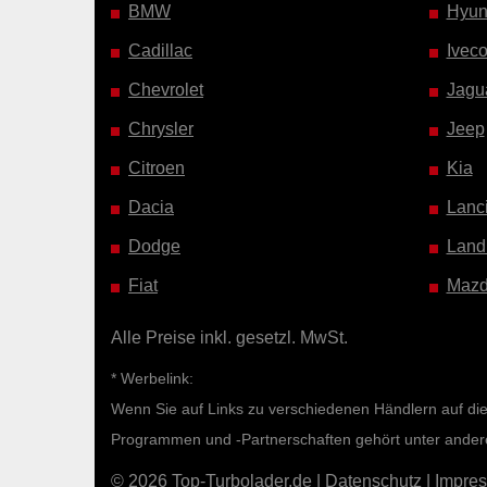
BMW
Hyun
Cadillac
Ivec
Chevrolet
Jagu
Chrysler
Jeep
Citroen
Kia
Dacia
Lanc
Dodge
Land
Fiat
Maz
Alle Preise inkl. gesetzl. MwSt.
* Werbelink:
Wenn Sie auf Links zu verschiedenen Händlern auf diese
Programmen und -Partnerschaften gehört unter ande
© 2026 Top-Turbolader.de |
Datenschutz
|
Impre