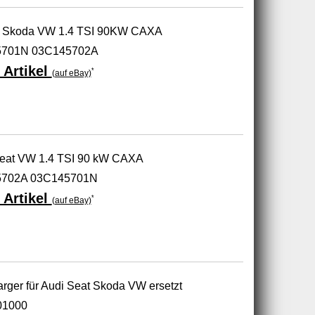
at Skoda VW 1.4 TSI 90KW CAXA
5701N 03C145702A
 Artikel
*
(auf eBay)
 Seat VW 1.4 TSI 90 kW CAXA
5702A 03C145701N
 Artikel
*
(auf eBay)
rger für Audi Seat Skoda VW ersetzt
01000