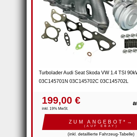
Turbolader Audi Seat Skoda VW 1.4 TSI 9
03C145701N 03C145702C 03C145702L
199,00 €
a
inkl. 19% MwSt.
ZUM ANGEBOT*→
(AUF EBAY)
(inkl. detaillierte Fahrzeug-Tabelle)