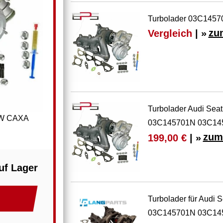
Turbolader 03C14570
Vergleich
| »
zu
Turbolader Audi Se
0kW CAXA
03C145701N 03C14
zum
199,00 €
| »
uf Lager
Turbolader für Audi
03C145701N 03C14