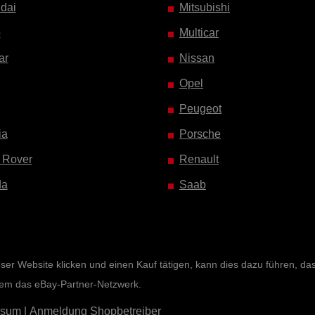
dai
Mitsubishi
o
Multicar
ar
Nissan
Opel
Peugeot
ia
Porsche
 Rover
Renault
da
Saab
r Website klicken und einen Kauf tätigen, kann dies dazu führen, dass 
rem das eBay-Partner-Netzwerk.
ssum
|
Anmeldung Shopbetreiber