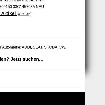
i Turbolader 03C145702B
9700150 03C145703A NEU
 Artikel
*
(auf eBay)
zur Automarke: AUDI, SEAT, SKODA, VW.
den? Jetzt suchen…