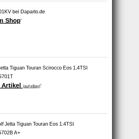
01KV bei Daparto.de
m Shop
*
etta Tiguan Touran Scirocco Eos 1.4TSI
5701T
 Artikel
*
(auf eBay)
lf Jetta Tiguan Touran Eos 1.4TSI
5702B A+