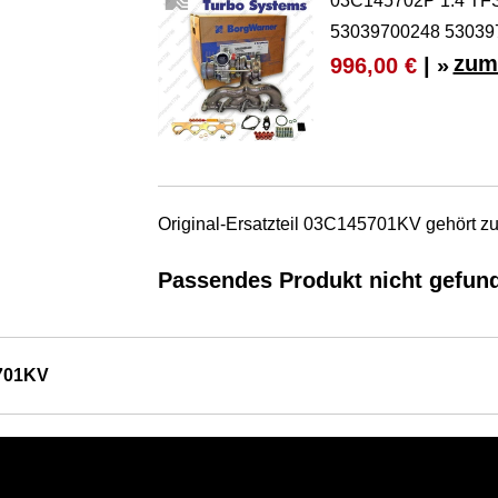
03C145702P 1.4 TFS
53039700248 5303
zum
996,00 €
| »
Original-Ersatzteil 03C145701KV gehört 
Passendes Produkt nicht gefun
701KV