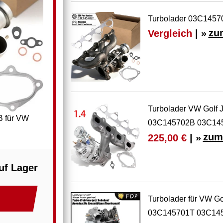
Turbolader 03C1457
Vergleich
| »
zu
Turbolader VW Golf J
B für VW
03C145702B 03C14
zum
225,00 €
| »
uf Lager
Turbolader für VW Go
03C145701T 03C14