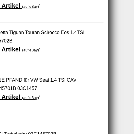
 Artikel
*
(auf eBay)
etta Tiguan Touran Scirocco Eos 1.4TSI
5702B
 Artikel
*
(auf eBay)
E PFAND für VW Seat 1.4 TSI CAV
45701B 03C1457
 Artikel
*
(auf eBay)