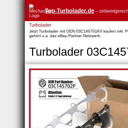
Top-Turbolader.de
– zeitwertgerech
Turbolader
Jetzt Turbolader mit OEN 03C145701KV kaufen inkl. Pr
gehört u.a. das eBay-Partner-Netzwerk.
Turbolader 03C14