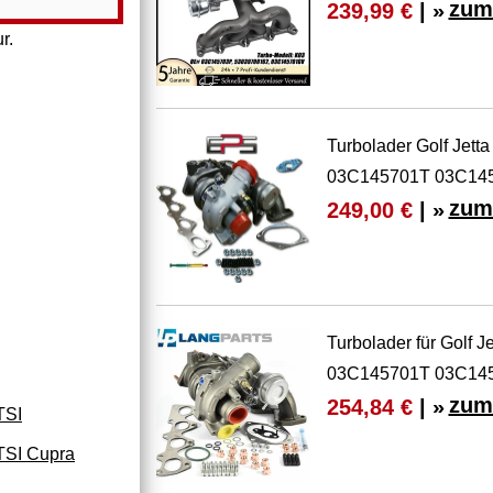
zum
239,99 €
| »
r.
Turbolader Golf Jett
03C145701T 03C14
zum
249,00 €
| »
Turbolader für Golf J
03C145701T 03C14
zum
254,84 €
| »
TSI
TSI Cupra