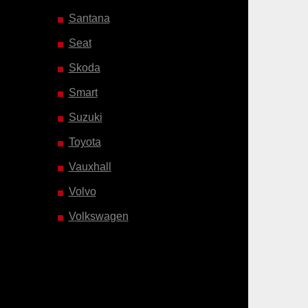
Santana
Seat
Skoda
Smart
Suzuki
Toyota
Vauxhall
Volvo
Volkswagen