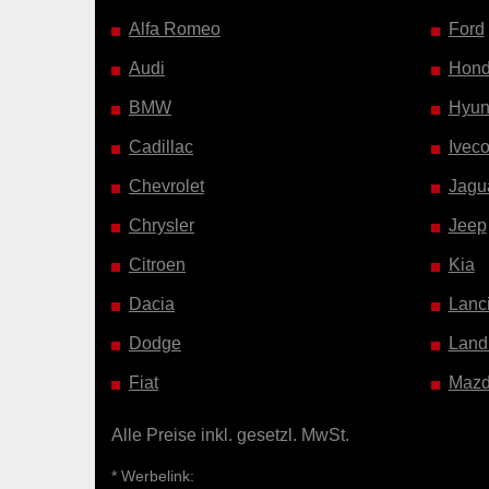
Alfa Romeo
Ford
Audi
Hon
BMW
Hyun
Cadillac
Ivec
Chevrolet
Jagu
Chrysler
Jeep
Citroen
Kia
Dacia
Lanc
Dodge
Land
Fiat
Maz
Alle Preise inkl. gesetzl. MwSt.
* Werbelink: