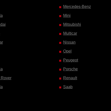
Mercedes-Benz
da
Mini
dai
Mitsubishi
o
Multicar
ar
Nissan
Opel
Peugeot
ia
Porsche
 Rover
Renault
da
Saab