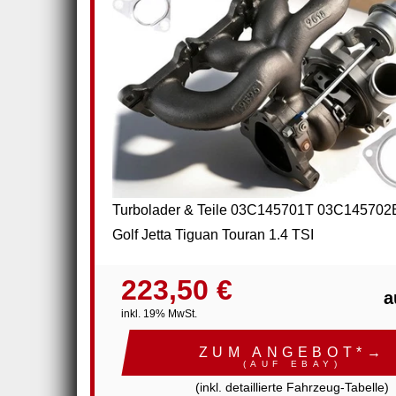
Turbolader & Teile 03C145701T 03C145702
Golf Jetta Tiguan Touran 1.4 TSI
223,50 €
a
inkl. 19% MwSt.
ZUM ANGEBOT*→
(AUF EBAY)
(inkl. detaillierte Fahrzeug-Tabelle)