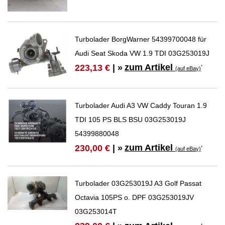
Turbolader BorgWarner 54399700048 für
Audi Seat Skoda VW 1.9 TDI 03G253019J
zum Artikel
223,13 €
| »
*
(auf eBay)
Turbolader Audi A3 VW Caddy Touran 1.9
TDI 105 PS BLS BSU 03G253019J
54399880048
zum Artikel
230,00 €
| »
*
(auf eBay)
Turbolader 03G253019J A3 Golf Passat
Octavia 105PS o. DPF 03G253019JV
03G253014T