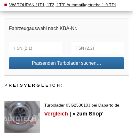
VW TOURAN (1T1, 1T2, 1T3) Automatikgetriebe 1.9 TDI
Fahrzeugauswahl nach KBA-Nr.
Passenden Turbolader suchen…
PREIS­VER­GLEICH:
Turbolader 03G253019J bei Daparto.de
Vergleich
| »
zum Shop
*