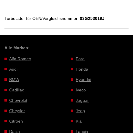
Turbolader für OEN/Vergleichsnummer:
03G253019J
Alle Marken:
Alfa Romeo
Ford
Audi
Honda
BMW
Hyundai
Cadillac
Iveco
Chevrolet
Jaguar
Chrysler
Jeep
Citroen
Kia
Dacia
Lancia