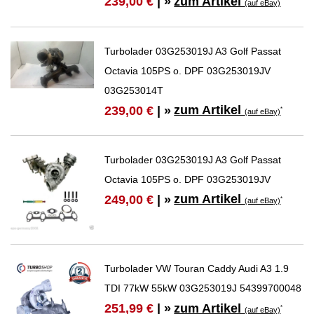
zum Artikel
239,00 €
| »
*
(auf eBay)
Turbolader 03G253019J A3 Golf Passat
Octavia 105PS o. DPF 03G253019JV
03G253014T
zum Artikel
239,00 €
| »
*
(auf eBay)
Turbolader 03G253019J A3 Golf Passat
Octavia 105PS o. DPF 03G253019JV
zum Artikel
249,00 €
| »
*
(auf eBay)
Turbolader VW Touran Caddy Audi A3 1.9
TDI 77kW 55kW 03G253019J 54399700048
zum Artikel
251,99 €
| »
*
(auf eBay)