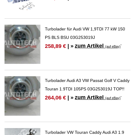
Turbolader für Audi VW 1,9TDI 77 kW 150
PS BLS BSU 03G253019J
zum Artikel
258,89 €
| »
*
(auf eBay)
Turbolader Audi A3 VW Passat Golf V Caddy
Touran 1.9TDI 105PS 03G253019J TOP!!
zum Artikel
264,06 €
| »
*
(auf eBay)
Turbolader VW Touran Caddy Audi A3 1.9