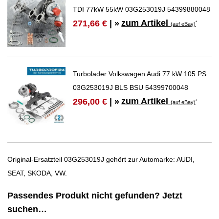
TDI 77kW 55kW 03G253019J 54399880048
zum Artikel
271,66 €
| »
*
(auf eBay)
Turbolader Volkswagen Audi 77 kW 105 PS
03G253019J BLS BSU 54399700048
zum Artikel
296,00 €
| »
*
(auf eBay)
Original-Ersatzteil 03G253019J gehört zur Automarke: AUDI,
SEAT, SKODA, VW.
Passendes Produkt nicht gefunden? Jetzt
suchen…