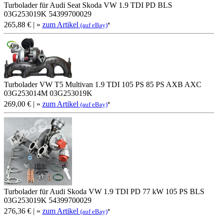
Turbolader für Audi Seat Skoda VW 1.9 TDI PD BLS
03G253019K 54399700029
265,88 €
| »
zum Artikel
*
(auf eBay)
Turbolader VW T5 Multivan 1.9 TDI 105 PS 85 PS AXB AXC
03G253014M 03G253019K
269,00 €
| »
zum Artikel
*
(auf eBay)
Turbolader für Audi Skoda VW 1.9 TDI PD 77 kW 105 PS BLS
03G253019K 54399700029
276,36 €
| »
zum Artikel
*
(auf eBay)