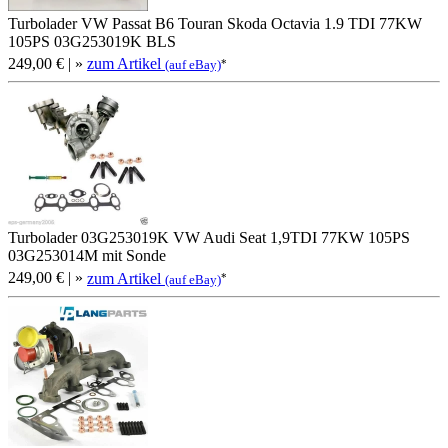
Turbolader VW Passat B6 Touran Skoda Octavia 1.9 TDI 77KW
105PS 03G253019K BLS
249,00 €
| »
zum Artikel
*
(auf eBay)
Turbolader 03G253019K VW Audi Seat 1,9TDI 77KW 105PS
03G253014M mit Sonde
249,00 €
| »
zum Artikel
*
(auf eBay)