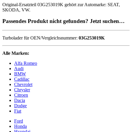
Original-Ersatzteil 03G253019K gehört zur Automarke: SEAT,
SKODA, VW.
Passendes Produkt nicht gefunden? Jetzt suchen…
Turbolader für OEN/Vergleichsnummer:
03G253019K
Alle Marken:
Alfa Romeo
Audi
BMW
Cadillac
Chevrolet
Chrysler
Citroen
Dacia
Dodge
Fiat
Ford
Honda
Hyundai