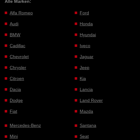
Alle Marken:
Alfa Romeo
Ford
Audi
Honda
BMW
Hyundai
Cadillac
Iveco
Chevrolet
Jaguar
Chrysler
Jeep
Citroen
Kia
Dacia
Lancia
Dodge
Land Rover
Fiat
Mazda
Mercedes-Benz
Santana
Mini
Seat