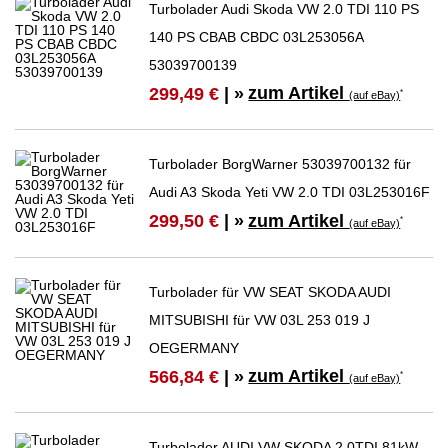
Turbolader Audi Skoda VW 2.0 TDI 110 PS
140 PS CBAB CBDC 03L253056A
53039700139
zum Artikel
299,49 €
| »
*
(auf eBay)
Turbolader BorgWarner 53039700132 für
Audi A3 Skoda Yeti VW 2.0 TDI 03L253016F
zum Artikel
299,50 €
| »
*
(auf eBay)
Turbolader für VW SEAT SKODA AUDI
MITSUBISHI für VW 03L 253 019 J
OEGERMANY
zum Artikel
566,84 €
| »
*
(auf eBay)
Turbolader AUDI VW SKODA 2.0TDI 81kW-