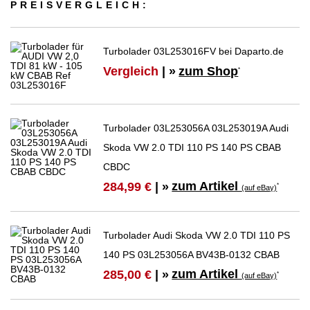
PREIS­VER­GLEICH:
Turbolader 03L253016FV bei Daparto.de
Vergleich
| »
zum Shop
*
Turbolader 03L253056A 03L253019A Audi
Skoda VW 2.0 TDI 110 PS 140 PS CBAB
CBDC
zum Artikel
284,99 €
| »
*
(auf eBay)
Turbolader Audi Skoda VW 2.0 TDI 110 PS
140 PS 03L253056A BV43B-0132 CBAB
zum Artikel
285,00 €
| »
*
(auf eBay)