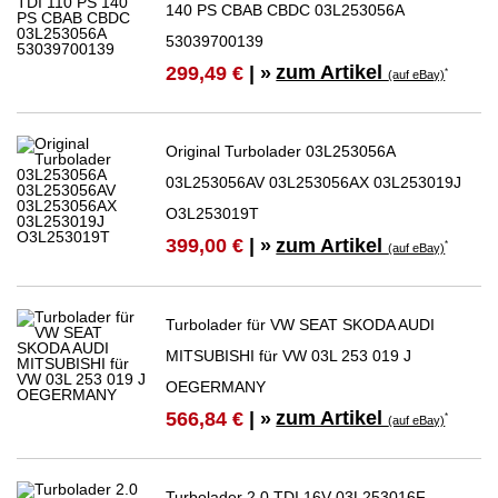
140 PS CBAB CBDC 03L253056A
53039700139
zum Artikel
299,49 €
| »
*
(auf eBay)
Original Turbolader 03L253056A
03L253056AV 03L253056AX 03L253019J
O3L253019T
zum Artikel
399,00 €
| »
*
(auf eBay)
Turbolader für VW SEAT SKODA AUDI
MITSUBISHI für VW 03L 253 019 J
OEGERMANY
zum Artikel
566,84 €
| »
*
(auf eBay)
Turbolader 2.0 TDI 16V 03L253016F