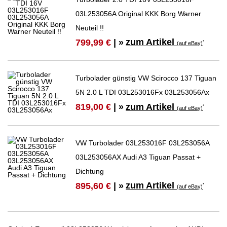
03L253056A Original KKK Borg Warner
Neuteil !!
zum Artikel
799,99 €
| »
*
(auf eBay)
Turbolader günstig VW Scirocco 137 Tiguan
5N 2.0 L TDI 03L253016Fx 03L253056Ax
zum Artikel
819,00 €
| »
*
(auf eBay)
VW Turbolader 03L253016F 03L253056A
03L253056AX Audi A3 Tiguan Passat +
Dichtung
zum Artikel
895,60 €
| »
*
(auf eBay)