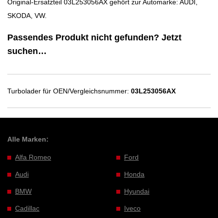
Original-Ersatzteil 03L253056AX gehört zur Automarke: AUDI,
SKODA, VW.
Passendes Produkt nicht gefunden? Jetzt
suchen…
Turbolader für OEN/Vergleichsnummer:
03L253056AX
Alle Marken:
Alfa Romeo
Ford
Audi
Honda
BMW
Hyundai
Cadillac
Iveco