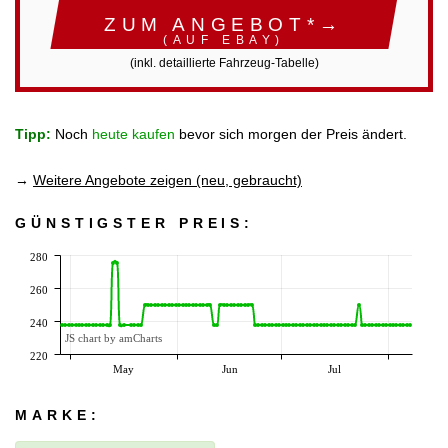
ZUM ANGEBOT*→
(AUF EBAY)
(inkl. detaillierte Fahrzeug-Tabelle)
Tipp:
Noch
heute kaufen
bevor sich morgen der Preis ändert.
→
Weitere Angebote zeigen (neu, gebraucht)
GÜNSTIGSTER PREIS:
280
260
240
JS chart by amCharts
220
May
Jun
Jul
MARKE: