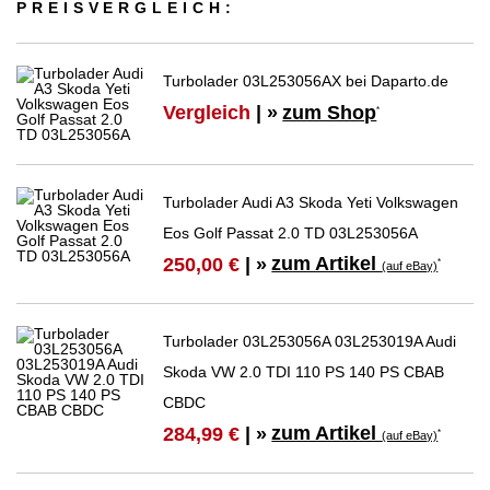
PREIS­VER­GLEICH:
Turbolader 03L253056AX bei Daparto.de
Vergleich
| »
zum Shop
*
Turbolader Audi A3 Skoda Yeti Volkswagen
Eos Golf Passat 2.0 TD 03L253056A
zum Artikel
250,00 €
| »
*
(auf eBay)
Turbolader 03L253056A 03L253019A Audi
Skoda VW 2.0 TDI 110 PS 140 PS CBAB
CBDC
zum Artikel
284,99 €
| »
*
(auf eBay)