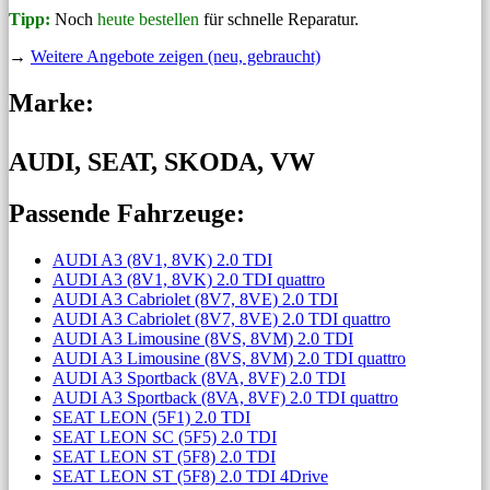
Tipp:
Noch
heute bestellen
für schnelle Reparatur.
→
Weitere Angebote zeigen (neu, gebraucht)
Marke:
AUDI, SEAT, SKODA, VW
Passende Fahrzeuge:
AUDI A3 (8V1, 8VK) 2.0 TDI
AUDI A3 (8V1, 8VK) 2.0 TDI quattro
AUDI A3 Cabriolet (8V7, 8VE) 2.0 TDI
AUDI A3 Cabriolet (8V7, 8VE) 2.0 TDI quattro
AUDI A3 Limousine (8VS, 8VM) 2.0 TDI
AUDI A3 Limousine (8VS, 8VM) 2.0 TDI quattro
AUDI A3 Sportback (8VA, 8VF) 2.0 TDI
AUDI A3 Sportback (8VA, 8VF) 2.0 TDI quattro
SEAT LEON (5F1) 2.0 TDI
SEAT LEON SC (5F5) 2.0 TDI
SEAT LEON ST (5F8) 2.0 TDI
SEAT LEON ST (5F8) 2.0 TDI 4Drive