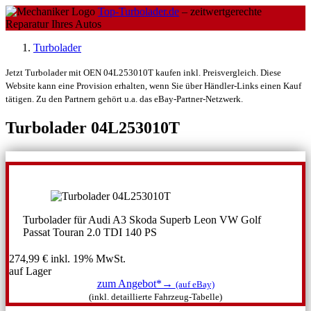
Top-Turbolader.de
– zeitwertgerechte
Reparatur Ihres Autos
Turbolader
Jetzt Turbolader mit OEN 04L253010T kaufen inkl. Preisvergleich. Diese
Website kann eine Provision erhalten, wenn Sie über Händler-Links einen Kauf
tätigen. Zu den Partnern gehört u.a. das eBay-Partner-Netzwerk.
Turbolader 04L253010T
Turbolader für Audi A3 Skoda Superb Leon VW Golf
Passat Touran 2.0 TDI 140 PS
274,99 €
inkl. 19% MwSt.
auf Lager
zum Angebot*→
(auf eBay)
(inkl. detaillierte Fahrzeug-Tabelle)