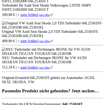
Turbolader für Audi Seat Skoda Volkswagen 2.0TDI 184PS
030TC11002000 04L253010 T
399,98 €
| »
zum Artikel
*
(auf eBay)
Original VW Audi Seat Skoda 2,0 TDI Turbolader 04L253010T-
04L253010B-04L253019Q
499,90 €
| »
zum Artikel
*
(auf eBay)
NEU Turbolader mit Dichtungen JRONE für VW AUDI
SHARAN TIGUAN TOURAN 04L253010B
512,18 €
| »
zum Artikel
*
(auf eBay)
Original-Ersatzteil 04L253010T gehört zur Automarke: AUDI,
SEAT, SKODA, VW.
Passendes Produkt nicht gefunden? Jetzt suchen…
Turbolader für OEN/Vergleichsnummer:
04L253010T