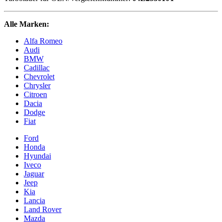
Alle Marken:
Alfa Romeo
Audi
BMW
Cadillac
Chevrolet
Chrysler
Citroen
Dacia
Dodge
Fiat
Ford
Honda
Hyundai
Iveco
Jaguar
Jeep
Kia
Lancia
Land Rover
Mazda