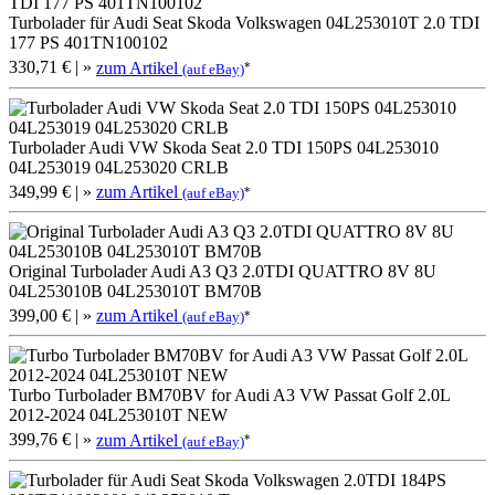
Turbolader für Audi Seat Skoda Volkswagen 04L253010T 2.0 TDI
177 PS 401TN100102
330,71 €
| »
zum Artikel
*
(auf eBay)
Turbolader Audi VW Skoda Seat 2.0 TDI 150PS 04L253010
04L253019 04L253020 CRLB
349,99 €
| »
zum Artikel
*
(auf eBay)
Original Turbolader Audi A3 Q3 2.0TDI QUATTRO 8V 8U
04L253010B 04L253010T BM70B
399,00 €
| »
zum Artikel
*
(auf eBay)
Turbo Turbolader BM70BV for Audi A3 VW Passat Golf 2.0L
2012-2024 04L253010T NEW
399,76 €
| »
zum Artikel
*
(auf eBay)