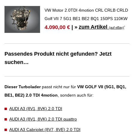
VW Motor 2.0TDI 4motion CRL CRLB CRLD
Golf VII 7 5G1 BE1 BE2 BQ1 150PS 110KW
zum Artikel
4.090,00 €
| »
*
(auf eBay)
Passendes Produkt nicht gefunden? Jetzt
suchen…
Dieser Turbolader
passt nicht nur für
VW GOLF VII (5G1, BQ1,
BE1, BE2) 2.0 TDI 4motion
, sondern auch für:
AUDI A3 (8V1, 8VK) 2.0 TDI
AUDI A3 (8V1, 8VK) 2.0 TDI quattro
AUDI A3 Cabriolet (8V7, 8VE) 2.0 TDI