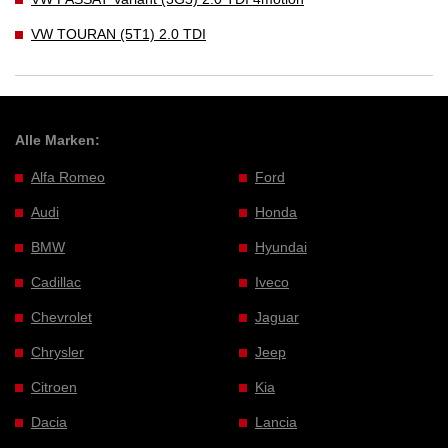
VW TOURAN (5T1) 2.0 TDI
Alle Marken:
Alfa Romeo
Ford
Audi
Honda
BMW
Hyundai
Cadillac
Iveco
Chevrolet
Jaguar
Chrysler
Jeep
Citroen
Kia
Dacia
Lancia