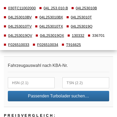
030TC11002000
04L.253.010.B
04L253010B
04L253010BV
04L253010BX
04L253010T
04L253010TV
04L253010TX
04L253019Q
04L253019QV
04L253019QX
130332
336701
F026510033
F026510034
T916625
Fahrzeugauswahl nach KBA-Nr.
Passenden Turbolader suchen…
PREIS­VER­GLEICH: