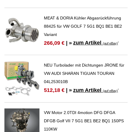
MEAT & DORIA Kühler Abgasrückführung
88425 für VW GOLF 7 5G1 BQ1 BE1 BE2
Variant
zum Artikel
266,09 €
| »
*
(auf eBay)
NEU Turbolader mit Dichtungen JRONE für
VW AUDI SHARAN TIGUAN TOURAN
04L253010B
zum Artikel
512,18 €
| »
*
(auf eBay)
VW Motor 2.0TDI 4motion DFG DFGA
DFGB Golf VII 7 5G1 BE1 BE2 BQ1 150PS
110KW