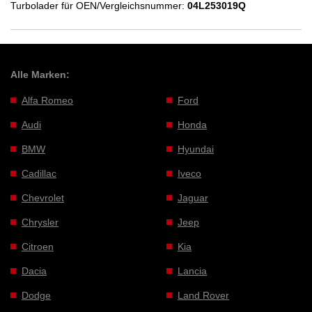
Turbolader für OEN/Vergleichsnummer:
04L253019Q
Alle Marken:
Alfa Romeo
Ford
Audi
Honda
BMW
Hyundai
Cadillac
Iveco
Chevrolet
Jaguar
Chrysler
Jeep
Citroen
Kia
Dacia
Lancia
Dodge
Land Rover