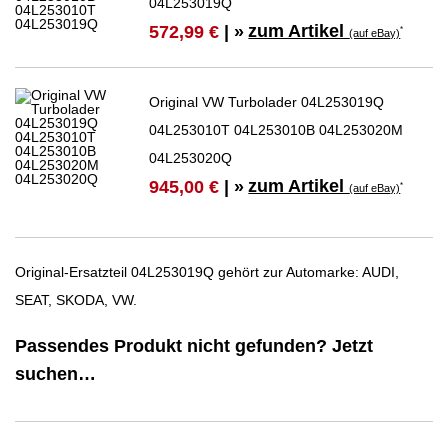
04L253019Q
zum Artikel
572,99 €
| »
*
(auf eBay)
Original VW Turbolader 04L253019Q
04L253010T 04L253010B 04L253020M
04L253020Q
zum Artikel
945,00 €
| »
*
(auf eBay)
Original-Ersatzteil 04L253019Q gehört zur Automarke: AUDI,
SEAT, SKODA, VW.
Passendes Produkt nicht gefunden? Jetzt
suchen…