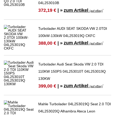
04L253010B
zum Artikel
372,19 €
| »
*
(auf eBay)
Turbolader AUDI SEAT SKODA VW 2.0TDI
100kW-130kW 04L253019Q CKFC
zum Artikel
388,00 €
| »
*
(auf eBay)
Turbolader Audi Seat Skoda VW 2.0 TDI
110KW 150PS 04L253010T 04L253019Q
130KW
zum Artikel
399,00 €
| »
*
(auf eBay)
Mahle Turbolader 04L253019Q Seat 2.0 TDI
04L253020Q Alhambra Ateca Leon