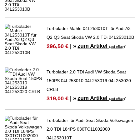
Turbolader Mahle 04L253010T für Audi A3
Q2 Q3 Seat Skoda VW 2.0 TDi 04L253010B
zum Artikel
296,50 €
| »
*
(auf eBay)
Turbolader 2.0 TDI Audi VW Skoda Seat
150PS 04L253010 04L253019 04L253020
CRLB
zum Artikel
319,00 €
| »
*
(auf eBay)
Turbolader für Audi Seat Skoda Volkswagen
2.0 TDI 184PS 030TC11002000
04L253010T