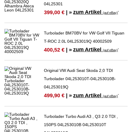
04L25301
zum Artikel
399,00 €
| »
*
(auf eBay)
Turbolader BM70BV for VW Golf VII Tiguan
T-ROC 2.0L 04L253019Q 40002509
zum Artikel
400,52 €
| »
*
(auf eBay)
Original VW Audi Seat Skoda 2,0 TDI
Turbolader 04L253010T-04L253010B-
04L253019Q
zum Artikel
499,90 €
| »
*
(auf eBay)
Turbolader Turbo Audi A3 , Q3 2.0 TDI ,
150PS 04L253010B 04L253010T