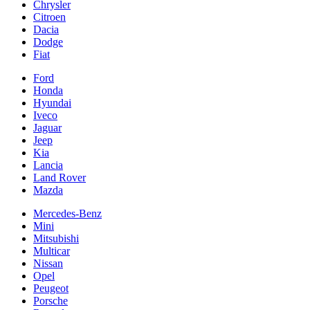
Chrysler
Citroen
Dacia
Dodge
Fiat
Ford
Honda
Hyundai
Iveco
Jaguar
Jeep
Kia
Lancia
Land Rover
Mazda
Mercedes-Benz
Mini
Mitsubishi
Multicar
Nissan
Opel
Peugeot
Porsche