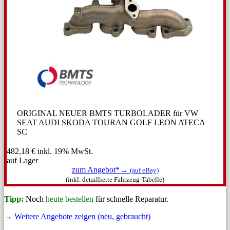
ORIGINAL NEUER BMTS TURBOLADER für VW
SEAT AUDI SKODA TOURAN GOLF LEON ATECA
SC
482,18 €
inkl. 19% MwSt.
auf Lager
zum Angebot*→
(auf eBay)
(inkl. detaillierte Fahrzeug-Tabelle)
Tipp:
Noch
heute bestellen
für schnelle Reparatur.
→
Weitere Angebote zeigen (neu, gebraucht)