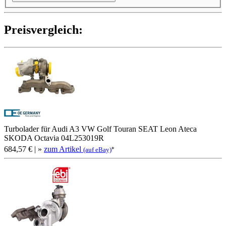
Preis­ver­gleich:
Turbolader für Audi A3 VW Golf Touran SEAT Leon Ateca
SKODA Octavia 04L253019R
684,57 €
| »
zum Artikel
*
(auf eBay)