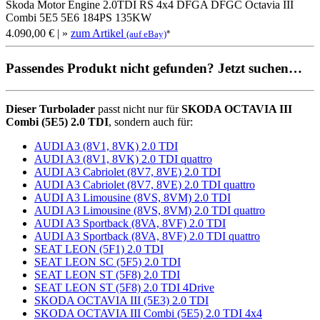
Skoda Motor Engine 2.0TDI RS 4x4 DFGA DFGC Octavia III
Combi 5E5 5E6 184PS 135KW
4.090,00 €
| »
zum Artikel
*
(auf eBay)
Passendes Produkt nicht gefunden? Jetzt suchen…
Dieser Turbolader
passt nicht nur für
SKODA OCTAVIA III
Combi (5E5) 2.0 TDI
, sondern auch für:
AUDI A3 (8V1, 8VK) 2.0 TDI
AUDI A3 (8V1, 8VK) 2.0 TDI quattro
AUDI A3 Cabriolet (8V7, 8VE) 2.0 TDI
AUDI A3 Cabriolet (8V7, 8VE) 2.0 TDI quattro
AUDI A3 Limousine (8VS, 8VM) 2.0 TDI
AUDI A3 Limousine (8VS, 8VM) 2.0 TDI quattro
AUDI A3 Sportback (8VA, 8VF) 2.0 TDI
AUDI A3 Sportback (8VA, 8VF) 2.0 TDI quattro
SEAT LEON (5F1) 2.0 TDI
SEAT LEON SC (5F5) 2.0 TDI
SEAT LEON ST (5F8) 2.0 TDI
SEAT LEON ST (5F8) 2.0 TDI 4Drive
SKODA OCTAVIA III (5E3) 2.0 TDI
SKODA OCTAVIA III Combi (5E5) 2.0 TDI 4x4