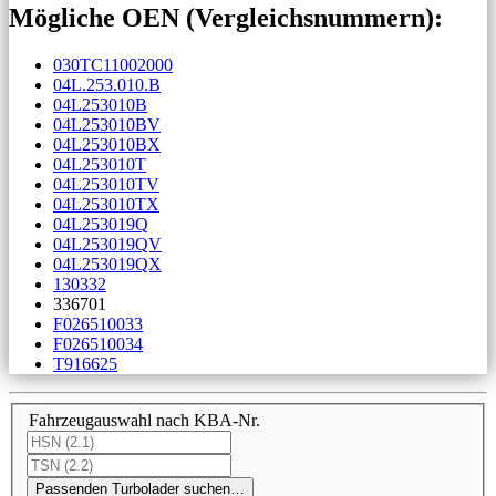
Mögliche OEN (Vergleichs­nummern):
030TC11002000
04L.253.010.B
04L253010B
04L253010BV
04L253010BX
04L253010T
04L253010TV
04L253010TX
04L253019Q
04L253019QV
04L253019QX
130332
336701
F026510033
F026510034
T916625
Fahrzeugauswahl nach KBA-Nr.
Passenden Turbolader suchen…